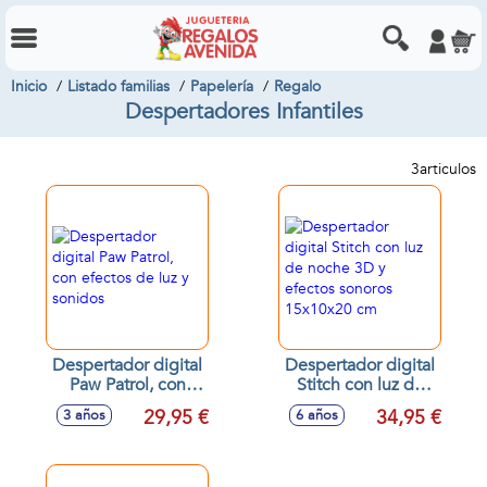
Inicio
Listado familias
Papelería
Regalo
Despertadores Infantiles
3
articulos
Despertador digital
Despertador digital
Paw Patrol, con
Stitch con luz de
efectos de luz y
noche 3D y efectos
29,95 €
34,95 €
3 años
6 años
sonidos
sonoros 15x10x20
cm