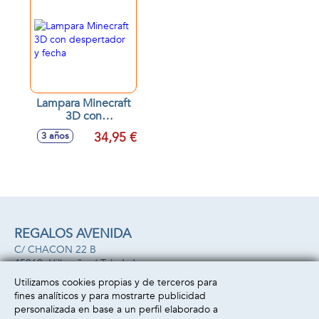
Lampara Minecraft
3D con
despertador y
34,95 €
3 años
fecha
REGALOS AVENIDA
C/ CHACON 22 B
45860 -
Villacañas
( Toledo )
669493499
Utilizamos cookies propias y de terceros para
fines analíticos y para mostrarte publicidad
Información
Atención al cliente
personalizada en base a un perfil elaborado a