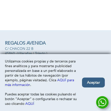
REGALOS AVENIDA
C/ CHACON 22 B
45860 -
Villacañas
( Toledo )
669493499
Utilizamos cookies propias y de terceros para
fines analíticos y para mostrarte publicidad
Información
Atención al cliente
personalizada en base a un perfil elaborado a
Aviso legal
Condiciones generales
partir de tus hábitos de navegación (por
Política de privacidad
Envío y devolución
ejemplo, páginas visitadas). Clica
AQUÍ para
Aceptar
Política de cookies
Contacto
más información
.
Formas de pago
Puedes aceptar todas las cookies pulsando el
botón “Aceptar” o configurarlas o rechazar su
uso clicando
AQUÍ