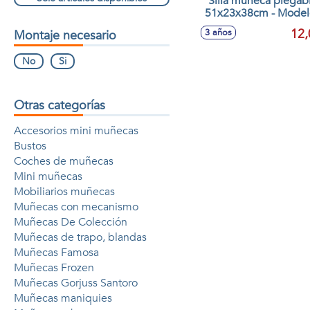
Silla muñeca plegab
51x23x38cm - Modelos
surtidos
12,
3 años
Montaje necesario
No
Si
Otras categorías
Accesorios mini muñecas
Bustos
Coches de muñecas
Mini muñecas
Mobiliarios muñecas
Muñecas con mecanismo
Muñecas De Colección
Muñecas de trapo, blandas
Muñecas Famosa
Muñecas Frozen
Muñecas Gorjuss Santoro
Muñecas maniquies