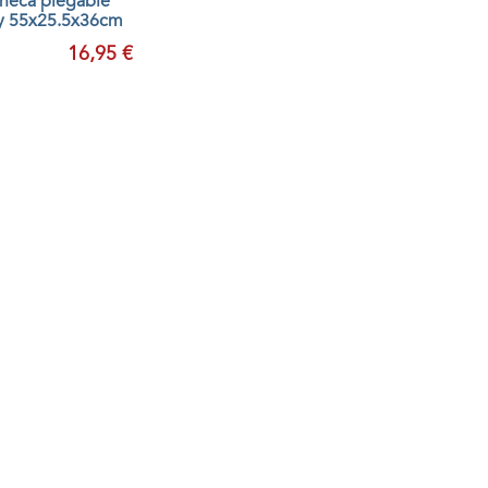
uñeca plegable
ty 55x25.5x36cm
16,95 €