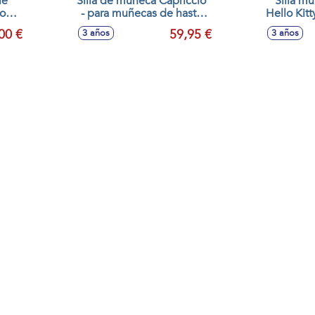
le
Silla de muñeca Capriccio
Silla m
- para muñecas de hasta
Hello Kit
52 cm. 35x45x75 cm
00 €
59,95 €
3 años
3 años