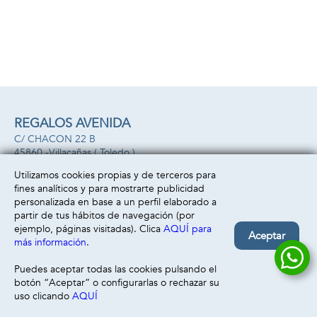
REGALOS AVENIDA
C/ CHACON 22 B
45860 -
Villacañas
( Toledo )
669493499
Utilizamos cookies propias y de terceros para
fines analíticos y para mostrarte publicidad
Información
Atención al cliente
personalizada en base a un perfil elaborado a
Aviso legal
Condiciones generales
partir de tus hábitos de navegación (por
Política de privacidad
Envío y devolución
ejemplo, páginas visitadas). Clica
AQUÍ para
Aceptar
Política de cookies
Contacto
más información
.
Formas de pago
Puedes aceptar todas las cookies pulsando el
botón “Aceptar” o configurarlas o rechazar su
uso clicando
AQUÍ
Filtrar
Borrar filtro