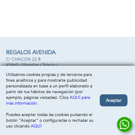
REGALOS AVENIDA
C/ CHACON 22 B
45860 -
Villacañas
( Toledo )
669493499
Utilizamos cookies propias y de terceros para
fines analíticos y para mostrarte publicidad
Información
Atención al cliente
personalizada en base a un perfil elaborado a
Aviso legal
Condiciones generales
partir de tus hábitos de navegación (por
Política de privacidad
Envío y devolución
ejemplo, páginas visitadas). Clica
AQUÍ para
Aceptar
Política de cookies
Contacto
más información
.
Formas de pago
Puedes aceptar todas las cookies pulsando el
botón “Aceptar” o configurarlas o rechazar su
uso clicando
AQUÍ