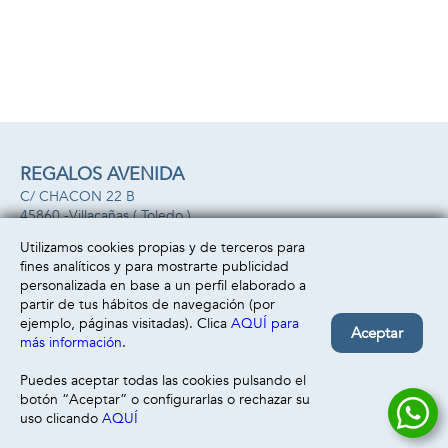
REGALOS AVENIDA
C/ CHACON 22 B
45860 -
Villacañas
( Toledo )
669493499
Utilizamos cookies propias y de terceros para
fines analíticos y para mostrarte publicidad
Información
Atención al cliente
personalizada en base a un perfil elaborado a
Aviso legal
Condiciones generales
partir de tus hábitos de navegación (por
Política de privacidad
Envío y devolución
ejemplo, páginas visitadas). Clica
AQUÍ para
Aceptar
Política de cookies
Contacto
más información
.
Formas de pago
Puedes aceptar todas las cookies pulsando el
botón “Aceptar” o configurarlas o rechazar su
uso clicando
AQUÍ