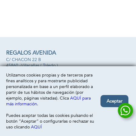
tiene un efecto
mágico en el pelo!
REGALOS AVENIDA
C/ CHACON 22 B
45860 -
Villacañas
( Toledo )
669493499
Utilizamos cookies propias y de terceros para
fines analíticos y para mostrarte publicidad
Información
Atención al cliente
personalizada en base a un perfil elaborado a
Aviso legal
Condiciones generales
partir de tus hábitos de navegación (por
Política de privacidad
Envío y devolución
ejemplo, páginas visitadas). Clica
AQUÍ para
Aceptar
Política de cookies
Contacto
más información
.
Formas de pago
Puedes aceptar todas las cookies pulsando el
botón “Aceptar” o configurarlas o rechazar su
uso clicando
AQUÍ
Filtrar
Borrar filtro