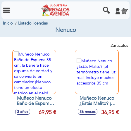
Inicio
Listado licencias
Nenuco
2
articulos
Muñeco Nenuco
Muñeco Nenuco
Baño de Espuma
¿Estás Malito? ¡el
35 cm, la bañera
termómetro tiene
69,95 €
36,95 €
3 años
36 meses
hace espuma de
luz real! Incluye
verdad y se
muchos accesorios
convierte en
35 cm
cambiador ¡Nenuco