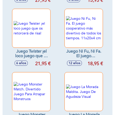
27,95 €
15,95 €
Juego Twister ¡el
Juego Ni Fu, Ni Fa.
loco juego que os
El juego
retorcerá de risa!
cooperativo más
21,95 €
18,95 €
6 años
12 años
divertivo de todos
los tiempos.
11x20x4 cm
Juego Monster
Juego La Morada