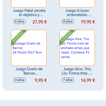
Juego Pakal ¡revela
Juego A buen
el objetivo y
entendedor.
encuentra los
Prueba tu habilidad
27,95 €
19,95 €
8 años
8 años
símbolos!
para comunicarte
de forma eficiente.
NOVEDAD
NOVEDAD
Juego Duelo de
Juego Alce, Trio,
Barcos
Lío. Forma trios de
26'50x26'50x7'8cm
animales antes que
9,95 €
14,99 €
3 años
7 años
nadie. Contiene 93
cartas.