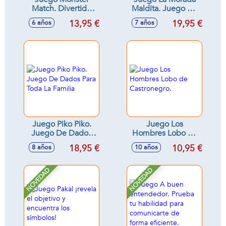
Match. Divertido
Maldita. Juego De
Juego Para Atrapar
Agudeza Visual
13,95 €
19,95 €
6 años
7 años
Monstruos
Juego Piko Piko.
Juego Los
Juego De Dados
Hombres Lobo de
Para Toda La
Castronegro.
18,95 €
10,95 €
8 años
10 años
Familia
NOVEDAD
NOVEDAD