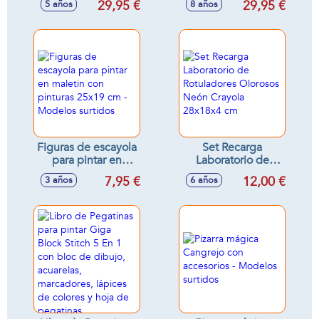
29,95 €
29,95 €
5 años
8 años
crea tus dibujos en
relieve! 30 x 30 x
7,5 cm
Figuras de escayola
Set Recarga
para pintar en
Laboratorio de
maletin con
Rotuladores
7,95 €
12,00 €
3 años
6 años
pinturas 25x19 cm -
Olorosos Neón
Modelos surtidos
Crayola 28x18x4
cm