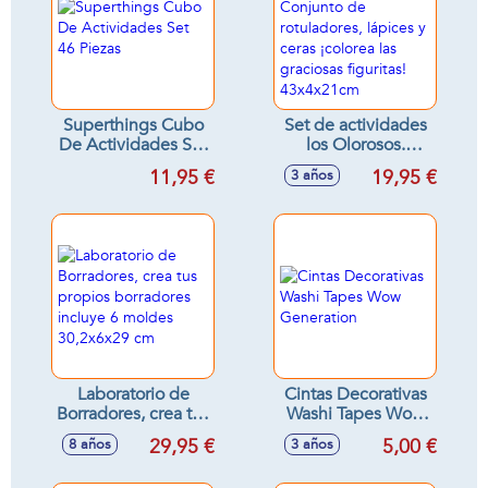
Superthings Cubo
Set de actividades
De Actividades Set
los Olorosos.
46 Piezas
Conjunto de
11,95 €
19,95 €
3 años
rotuladores, lápices
y ceras ¡colorea las
graciosas figuritas!
43x4x21cm
Laboratorio de
Cintas Decorativas
Borradores, crea tus
Washi Tapes Wow
propios borradores
Generation
29,95 €
5,00 €
8 años
3 años
incluye 6 moldes
30,2x6x29 cm