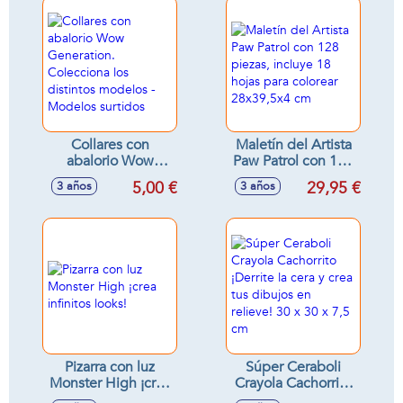
Collares con
Maletín del Artista
abalorio Wow
Paw Patrol con 128
Generation.
piezas, incluye 18
5,00 €
29,95 €
3 años
3 años
Colecciona los
hojas para colorear
distintos modelos -
28x39,5x4 cm
Modelos surtidos
Pizarra con luz
Súper Ceraboli
Monster High ¡crea
Crayola Cachorrito
infinitos looks!
¡Derrite la cera y