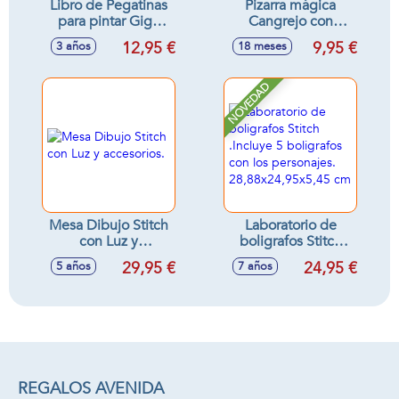
Libro de Pegatinas
Pizarra mágica
para pintar Giga
Cangrejo con
Block Stitch 5 En 1
accesorios -
12,95 €
9,95 €
3 años
18 meses
con bloc de dibujo,
Modelos surtidos
acuarelas,
marcadores,
NOVEDAD
lápices de colores y
hoja de pegatinas
Mesa Dibujo Stitch
Laboratorio de
con Luz y
boligrafos Stitch
accesorios.
.Incluye 5
29,95 €
24,95 €
5 años
7 años
boligrafos con los
personajes.
28,88x24,95x5,45
cm
REGALOS AVENIDA