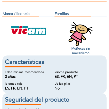
Marca / licencia
Familias
Muñecas sin
mecanismo
Características
Edad minima recomendada
Idioma producto
3 años
ES, FR, EN, PT
Idiomas caja
Utiliza pilas
ES, FR, EN, PT
No
Seguridad del producto