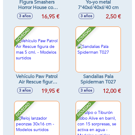
Figura Smashers
Yo-yo metal
Horror House con
7'40x6'40x6'40 cm
slime,
16,95 €
2,50 €
3 años
3 años
coleccionables
30x15 cm -
Modelos surtidos
NOVEDAD
NOVEDAD
Vehículo Paw Patrol
Sandalias Pala
Air Rescue figura
Spiderman T027
de mas 5 cml. -
19,95 €
12,00 €
3 años
3 años
Modelos surtidos
NOVEDAD
NOVEDAD