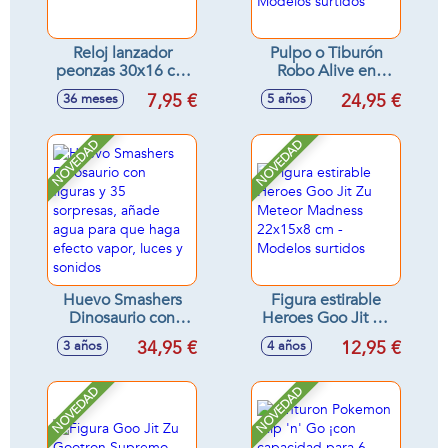
Reloj lanzador
Pulpo o Tiburón
peonzas 30x16 cm
Robo Alive en
- Modelos surtidos
barril, con 15
7,95 €
24,95 €
36 meses
5 años
sorpresas, se activa
en agua - Modelos
surtidos
NOVEDAD
NOVEDAD
Huevo Smashers
Figura estirable
Dinosaurio con
Heroes Goo Jit Zu
figuras y 35
Meteor Madness
34,95 €
12,95 €
3 años
4 años
sorpresas, añade
22x15x8 cm -
agua para que
Modelos surtidos
haga efecto vapor,
NOVEDAD
NOVEDAD
luces y sonidos