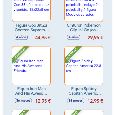
Figura Goo Jit Zu
Cinturon Pokemon
Gootron Supremo.
Clip 'n' Go ¡con
Con 35 efectos de
capacidad para 6
44,95 €
29,95 €
4 años
4 años
luz y sonido.
pokeballs! incluye
15x22x8 cm
2 pokeball y 1
figura - Modelos
NOVEDAD
NOVEDAD
surtidos
Figura Iron Man
Figura Spidey
And His Awesone
Capitan America
Friends.
22.8 cm
12,95 €
12,95 €
36 meses
36 meses