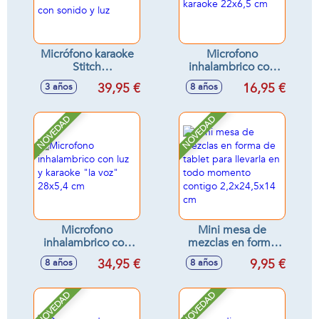
Micrófono karaoke
Microfono
Stitch
inhalambrico con
Bluetooth/inalámbrico
karaoke 22x6,5 cm
39,95 €
16,95 €
3 años
8 años
con sonido y luz
NOVEDAD
NOVEDAD
Microfono
Mini mesa de
inhalambrico con
mezclas en forma
luz y karaoke "la
de tablet para
34,95 €
9,95 €
8 años
8 años
voz" 28x5,4 cm
llevarla en todo
momento contigo
2,2x24,5x14 cm
NOVEDAD
NOVEDAD