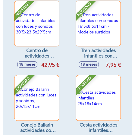
33x16x4cm) -
NOVEDAD
NOVEDAD
Modelos surtidos
Centro de
Tren actividades
actividades
infantiles con
infantiles con luces
sonidos
42,95 €
7,95 €
18 meses
18 meses
y sonidos
16'5x8'5x11cm -
30'5x23'5x29'5cm
Modelos surtidos
NOVEDAD
NOVEDAD
Conejo Bailarín
Cesta actividades
actividades con
infantiles