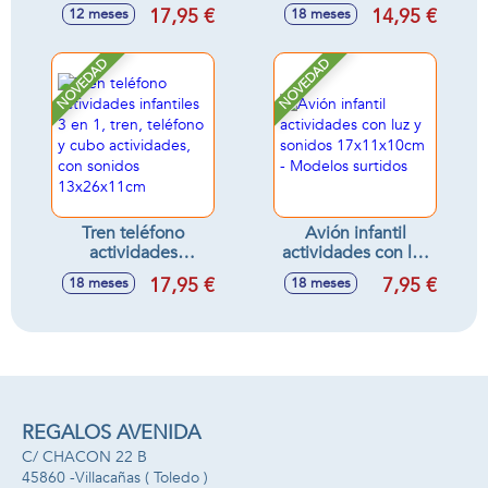
luces y sonidos,
25x18x14cm
17,95 €
14,95 €
12 meses
18 meses
20x15x11cm
NOVEDAD
NOVEDAD
Tren teléfono
Avión infantil
actividades
actividades con luz
infantiles 3 en 1,
y sonidos
17,95 €
7,95 €
18 meses
18 meses
tren, teléfono y
17x11x10cm -
cubo actividades,
Modelos surtidos
con sonidos
13x26x11cm
REGALOS AVENIDA
C/ CHACON 22 B
45860 -
Villacañas
( Toledo )