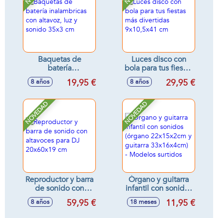
Baquetas de
Luces disco con
batería
bola para tus fiestas
inalambricas con
más divertidas
19,95 €
29,95 €
8 años
8 años
altavoz, luz y
9x10,5x41 cm
sonido 35x3 cm
NOVEDAD
NOVEDAD
Reproductor y barra
Órgano y guitarra
de sonido con
infantil con sonidos
altavoces para DJ
(órgano
59,95 €
11,95 €
8 años
18 meses
20x60x19 cm
22x15x2cm y
guitarra