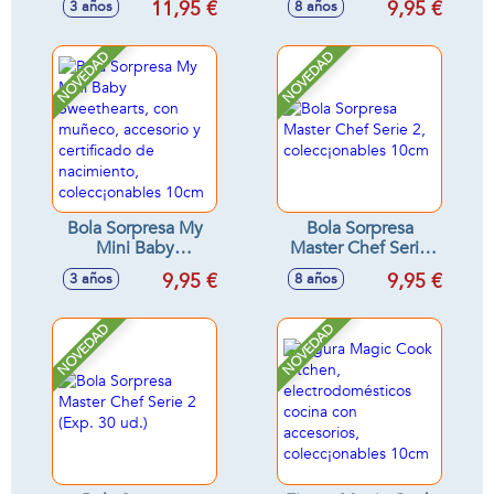
11,95 €
9,95 €
3 años
8 años
cocina con
coleccionar, 10 cm
accesorios,
colecc¡onables
NOVEDAD
NOVEDAD
10cm
Bola Sorpresa My
Bola Sorpresa
Mini Baby
Master Chef Serie
Sweethearts, con
2, colecc¡onables
9,95 €
9,95 €
3 años
8 años
muñeco, accesorio
10cm
y certificado de
nacimiento,
NOVEDAD
NOVEDAD
colecc¡onables
10cm