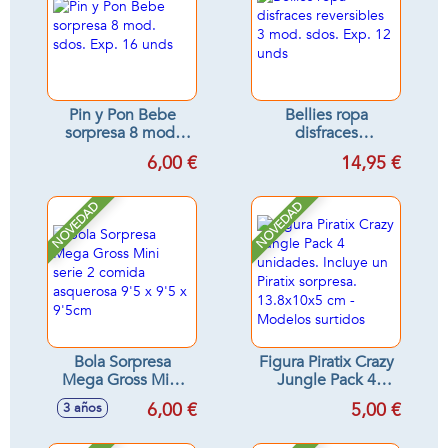
Pin y Pon Bebe
Bellies ropa
sorpresa 8 mod.
disfraces
sdos. Exp. 16 unds
reversibles 3 mod.
6,00 €
14,95 €
sdos. Exp. 12 unds
NOVEDAD
NOVEDAD
Bola Sorpresa
Figura Piratix Crazy
Mega Gross Mini
Jungle Pack 4
serie 2 comida
unidades. Incluye
6,00 €
5,00 €
3 años
asquerosa 9'5 x 9'5
un Piratix sorpresa.
x 9'5cm
13.8x10x5 cm -