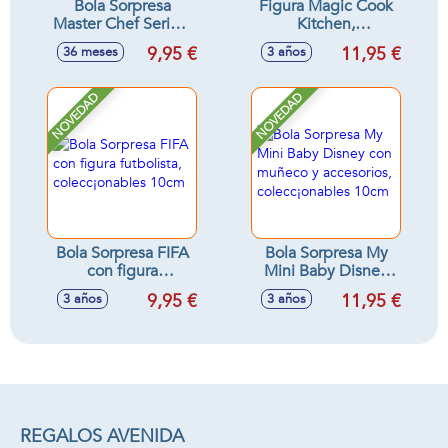
Bola Sorpresa
Figura Magic Cook
Master Chef Serie 2
Kitchen,
(Exp. 30 ud.)
electrodomésticos
9,95 €
11,95 €
36 meses
3 años
cocina con
accesorios,
colecc¡onables
NOVEDAD
NOVEDAD
10cm
Bola Sorpresa FIFA
Bola Sorpresa My
con figura
Mini Baby Disney
futbolista,
con muñeco y
9,95 €
11,95 €
3 años
3 años
colecc¡onables
accesorios,
10cm
colecc¡onables
10cm
REGALOS AVENIDA