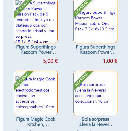
Modelos surtidos
NOVEDAD
NOVEDAD
Figura Superthings
Figura Superthings
Kazoom Power
Kazoom Power
Mission Pack de 5
Mission sobre One
5,00 €
1,00 €
unidades. Incluye
Pack 7.5x18x13.5
un plateado dos
cm
con acabado cristal
NOVEDAD
NOVEDAD
y una sorpresa.
15.1x15.1x4.4 cm -
Modelos surtidos
Figura Magic Cook
Bola sorpresa
Kitchen,
¡Llena la Nevera!
electrodomésticos
accesorios para