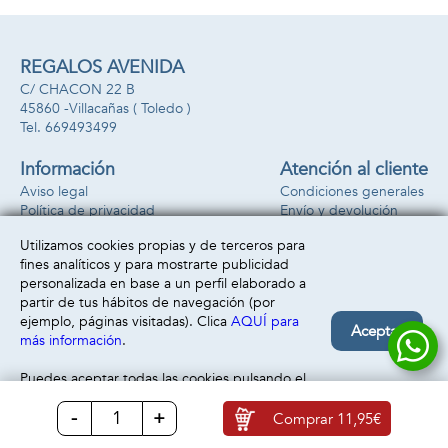
REGALOS AVENIDA
C/ CHACON 22 B
45860 -
Villacañas
( Toledo )
669493499
Información
Atención al cliente
Aviso legal
Condiciones generales
Política de privacidad
Envío y devolución
Política de cookies
Contacto
Utilizamos cookies propias y de terceros para
Formas de pago
fines analíticos y para mostrarte publicidad
personalizada en base a un perfil elaborado a
partir de tus hábitos de navegación (por
ejemplo, páginas visitadas). Clica
AQUÍ para
Aceptar
más información
.
Puedes aceptar todas las cookies pulsando el
botón “Aceptar” o configurarlas o rechazar su
-
+
uso clicando
AQUÍ
Comprar
11,95€