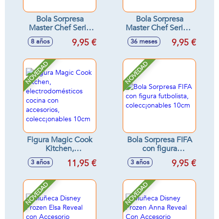
Bola Sorpresa
Bola Sorpresa
Master Chef Serie
Master Chef Serie 2
2, colecc¡onables
(Exp. 30 ud.)
9,95 €
9,95 €
8 años
36 meses
10cm
NOVEDAD
NOVEDAD
Figura Magic Cook
Bola Sorpresa FIFA
Kitchen,
con figura
electrodomésticos
futbolista,
11,95 €
9,95 €
3 años
3 años
cocina con
colecc¡onables
accesorios,
10cm
colecc¡onables
NOVEDAD
NOVEDAD
10cm