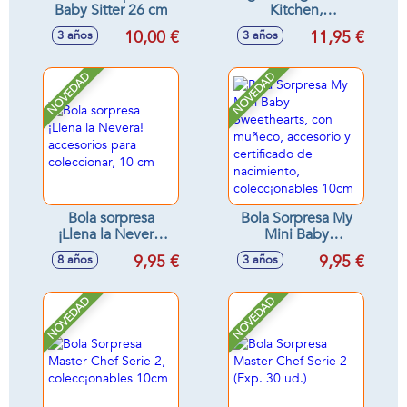
Baby Sitter 26 cm
Kitchen,
electrodomésticos
10,00 €
11,95 €
3 años
3 años
cocina con
accesorios,
colecc¡onables
NOVEDAD
NOVEDAD
10cm
Bola sorpresa
Bola Sorpresa My
¡Llena la Nevera!
Mini Baby
accesorios para
Sweethearts, con
9,95 €
9,95 €
8 años
3 años
coleccionar, 10 cm
muñeco, accesorio
y certificado de
nacimiento,
NOVEDAD
NOVEDAD
colecc¡onables
10cm