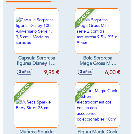
NOVEDAD
Capsula Sorpresa
Bola Sorpresa
figuras Disney 100
Mega Gross Mini
Aniversario Serie 1.
serie 2 comida
9,95 €
6,00 €
3 años
3 años
3,5 cm - Modelos
asquerosa 9'5 x 9'5
surtidos
x 9'5cm
NOVEDAD
NOVEDAD
Muñeca Sparkle
Figura Magic Cook