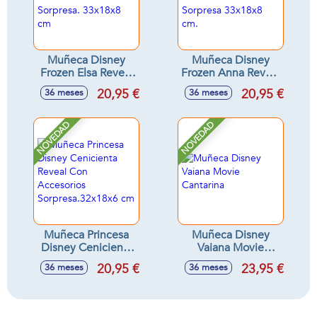
Muñeca Disney
Muñeca Disney
Frozen Elsa Reveal
Frozen Anna Reveal
con Accesorio
Con Accesorio
20,95 €
20,95 €
36 meses
36 meses
Sorpresa. 33x18x8
Sorpresa 33x18x8
cm
cm.
NOVEDAD
NOVEDAD
Muñeca Princesa
Muñeca Disney
Disney Cenicienta
Vaiana Movie
Reveal Con
Cantarina
20,95 €
23,95 €
36 meses
36 meses
Accesorios
Sorpresa.32x18x6
cm