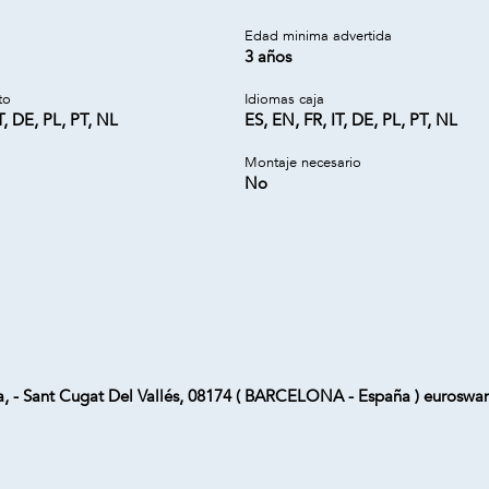
a
Edad minima advertida
3 años
to
Idiomas caja
T, DE, PL, PT, NL
ES, EN, FR, IT, DE, PL, PT, NL
Montaje necesario
No
ta, - Sant Cugat Del Vallés, 08174 ( BARCELONA - España ) euros