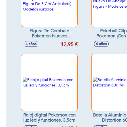
Figura De Combate
Pokeball Clip
Pokemon Nuevos
Pokemon ¡Con 
Personajes.( 2 Figuras De
Nuevo De Anclaj
12,95 €
4 años
4 años
5 Cm Ó 1 Figura De 8 Cm
1 Figura - M
Articulada) - Modelos
surtido
surtidos
Reloj digital Pokemon con
Botella Alumini
luz led y funciones. 3,5cm
Distortion 6