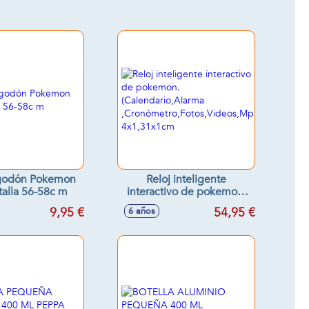
lgodón Pokemon
Reloj inteligente
talla 56-58c m
interactivo de pokemon.
(Calendario,Alarma
9,95 €
54,95 €
6 años
,Cronómetro,Fotos,Videos,Mp3)
4x1,31x1cm