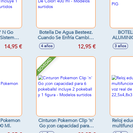
' N Go
Botella De Agua Besteez.
BOTEL
Sistema
Cuando Se Enfría Cambian
ALUMINI
e! Incluye
De Color! 400 ml -
14,95 €
12,95 €
4 años
3 años
odelos
Modelos surtidos
s
NOVEDAD
o Pokemon
Cinturon Pokemon Clip 'n'
Reloj edu
00 Ml.
Go ¡con capacidad para 6
multifunc
pokeballs! incluye 2
y la voz