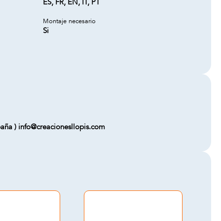
ES, FR, EN, IT, PT
Montaje necesario
Si
aña ) info@creacionesllopis.com