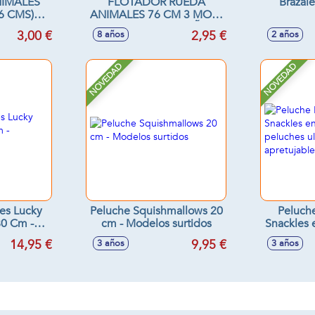
IMALES
FLOTADOR RUEDA
Brazal
6 CMS)
ANIMALES 76 CM 3 MOD.
6 CMS)
SDOS. (MAS DE 8 AÑOS)
3,00 €
2,95 €
8 años
2 años
X56 CMS)
NOVEDAD
NOVEDAD
es Lucky
Peluche Squishmallows 20
Peluch
cm - Modelos surtidos
Snackles 
tidos
peluche
14,95 €
9,95 €
3 años
3 años
apret