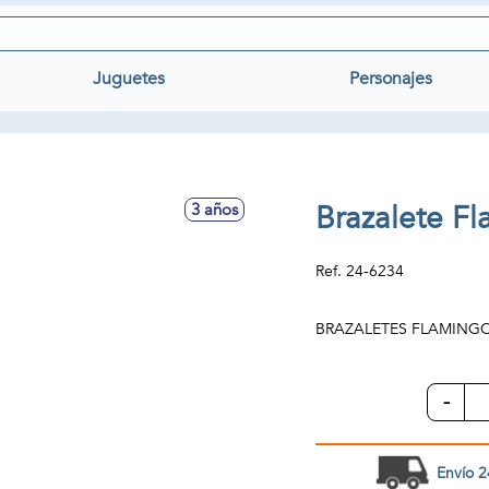
Juguetes
Personajes
Brazalete F
3 años
Ref.
24-6234
BRAZALETES FLAMINGO
-
Envío 2