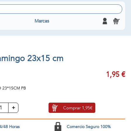
Marcas
lamingo 23x15 cm
1,95 €
 23*15CM PB
+
Comprar
1,95€
4/48 Horas
Comercio Seguro 100%