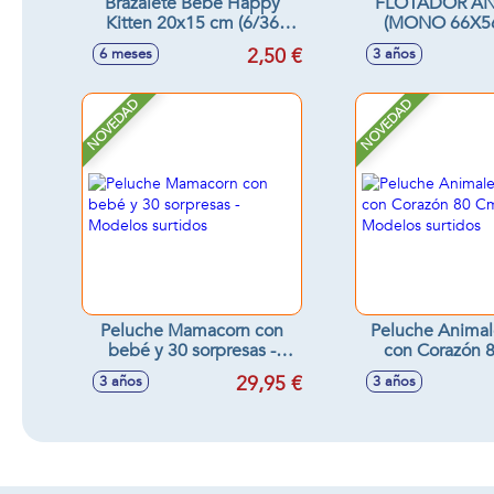
Brazalete Bebe Happy
FLOTADOR AN
Kitten 20x15 cm (6/36
(MONO 66X5
meses)
(TUCAN 89X5
2,50 €
6 meses
3 años
(COCODRILO 71
SDOS
NOVEDAD
NOVEDAD
Peluche Mamacorn con
Peluche Animal
bebé y 30 sorpresas -
con Corazón 80 Cm -
Modelos surtidos
Modelos sur
29,95 €
3 años
3 años