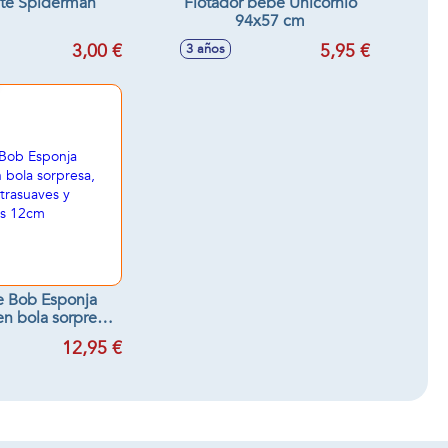
ete Spiderman
Flotador bebe Unicornio
94x57 cm
3,00 €
5,95 €
3 años
e Bob Esponja
en bola sorpresa,
s ultrasuaves y
12,95 €
ujables 12cm