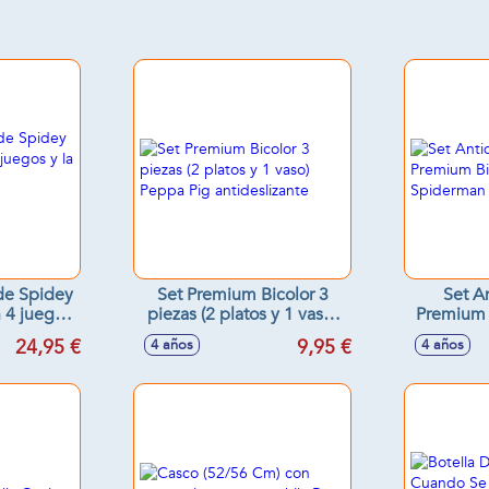
 de Spidey
Set Premium Bicolor 3
Set A
 4 juegos
piezas (2 platos y 1 vaso)
Premium B
e Spidey
Peppa Pig antideslizante
Spider
24,95 €
9,95 €
4 años
4 años
3 cm