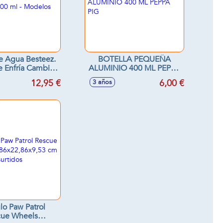
e Agua Besteez.
BOTELLA PEQUEÑA
 Enfría Cambian
ALUMINIO 400 ML PEPPA
lor! 400 ml -
PIG
12,95 €
6,00 €
3 años
os surtidos
lo Paw Patrol
cue Wheels