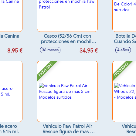
la Canina
Casco (52/56 Cm) con
Botella D
protecciones en mochila
Cuando Se
Paw Patrol
De Co
8,95 €
34,95 €
36 meses
4 años
Model
NOVEDAD
NOVEDAD
de acero
Vehículo Paw Patrol Air
Vehícu
c 515 ml.
Rescue figura de mas 5
Res