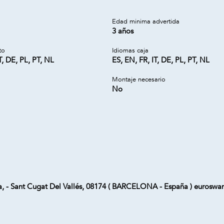
a
Edad minima advertida
3 años
to
Idiomas caja
T, DE, PL, PT, NL
ES, EN, FR, IT, DE, PL, PT, NL
Montaje necesario
No
ta, - Sant Cugat Del Vallés, 08174 ( BARCELONA - España ) euros