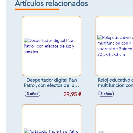
Artículos relacionados
Despertador digital Paw
Reloj educativo
Patrol, con efectos de luz y
multifuncion con
sonidos
y la voz real d
29,95 €
3 años
3 años
22,5x4,8x