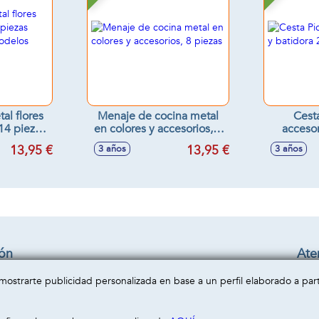
al flores
Menaje de cocina metal
Cest
14 piezas
en colores y accesorios, 8
accesor
 Modelos
piezas
24'3
13,95 €
13,95 €
3 años
3 años
s
ión
Aten
Cond
a mostrarte publicidad personalizada en base a un perfil elaborado a pa
privacidad
Enví
cookies
Cont