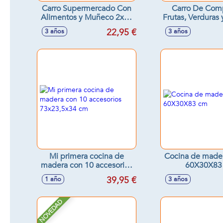
Carro Supermercado Con
Carro De Com
Alimentos y Muñeco 2x1 -
Frutas, Verduras 
Modelos surtidos
alimentos - 
22,95 €
3 años
3 años
surtido
Mi primera cocina de
Cocina de made
madera con 10 accesorios
60X30X83
73x23,5x34 cm
39,95 €
1 año
3 años
NOVEDAD