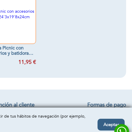
a Picnic con
ios y batidora
x19'8x24cm
11,95 €
ción al cliente
Formas de pago
iciones generales
rtir de tus hábitos de navegación (por ejemplo,
o y devolución
acto
Aceptar