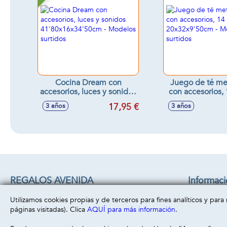
Cocina Dream con
Juego de té met
accesorios, luces y sonidos
con accesorios, 
41'80x16x34'50cm -
20x32x9'50cm -
17,95 €
3 años
3 años
Modelos surtidos
surtido
REGALOS AVENIDA
Informac
C/ CHACON 22 B
Aviso legal
Utilizamos cookies propias y de terceros para fines analíticos y par
45860 -
Villacañas
( Toledo )
Política de 
páginas visitadas). Clica
AQUÍ para más información
.
669493499
Política de 