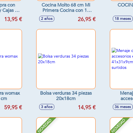
pra con
Cocina Molto 68 cm Mi
COCIN
y Cajas de
Primera Cocina con 12
Modelos
accesorios.
13,95 €
26,95 €
2 años
18 meses
s
ra womax
Bolsa verduras 34 piezas
Menaj
 cm
20x18cm
acces
41x31x
59,95 €
14,95 €
3 años
36 meses
NOVEDAD
NOVEDAD