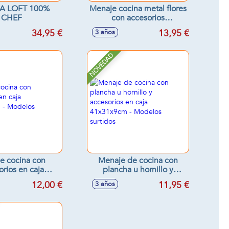
A LOFT 100%
Menaje cocina metal flores
CHEF
con accesorios
21x12x39cm
34,95 €
13,95 €
3 años
NOVEDAD
e cocina con
Menaje de cocina con
orios en caja
plancha u hornillo y
9cm - Modelos
accesorios en caja
12,00 €
11,95 €
3 años
surtidos
41x31x9cm - Modelos
surtidos