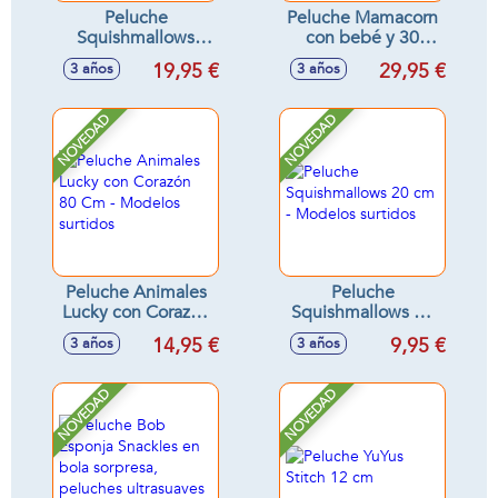
Peluche
Peluche Mamacorn
Squishmallows
con bebé y 30
Hello Kitty rosa 30
sorpresas -
19,95 €
29,95 €
3 años
3 años
cm
Modelos surtidos
NOVEDAD
NOVEDAD
Peluche Animales
Peluche
Lucky con Corazón
Squishmallows 20
80 Cm - Modelos
cm - Modelos
14,95 €
9,95 €
3 años
3 años
surtidos
surtidos
NOVEDAD
NOVEDAD