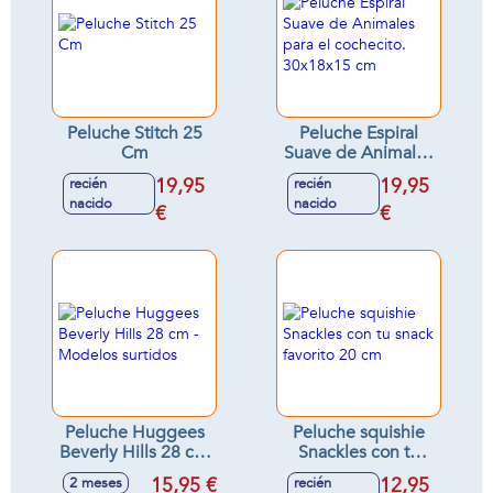
Peluche Stitch 25
Peluche Espiral
Cm
Suave de Animales
para el cochecito.
19,95
19,95
recién
recién
30x18x15 cm
nacido
nacido
€
€
Peluche Huggees
Peluche squishie
Beverly Hills 28 cm
Snackles con tu
- Modelos surtidos
snack favorito 20
15,95 €
12,95
2 meses
recién
cm