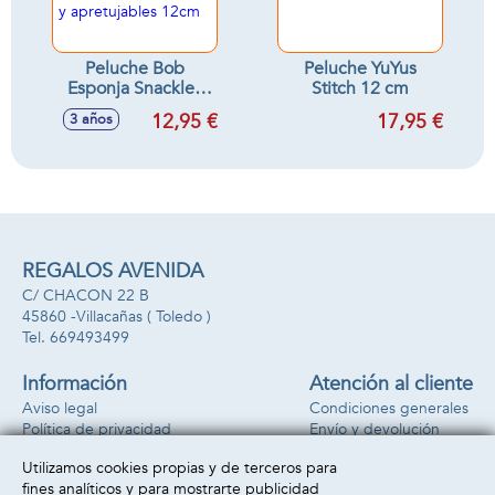
Peluche Bob
Peluche YuYus
Esponja Snackles
Stitch 12 cm
en bola sorpresa,
12,95 €
17,95 €
3 años
peluches
ultrasuaves y
apretujables 12cm
REGALOS AVENIDA
C/ CHACON 22 B
45860 -
Villacañas
( Toledo )
669493499
Información
Atención al cliente
Aviso legal
Condiciones generales
Política de privacidad
Envío y devolución
Política de cookies
Contacto
Utilizamos cookies propias y de terceros para
Formas de pago
fines analíticos y para mostrarte publicidad