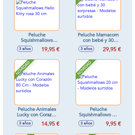
Peluche
Peluche Mamacorn
Squishmallows
con bebé y 30
Hello Kitty rosa 30
sorpresas -
19,95 €
29,95 €
3 años
3 años
cm
Modelos surtidos
NOVEDAD
NOVEDAD
Peluche Animales
Peluche
Lucky con Corazón
Squishmallows 20
80 Cm - Modelos
cm - Modelos
14,95 €
9,95 €
3 años
3 años
surtidos
surtidos