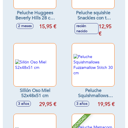
Peluche Huggees
Peluche squishie
Beverly Hills 28 cm
Snackles con tu
- Modelos surtidos
snack favorito 20
15,95 €
12,95
2 meses
recién
cm
nacido
€
Sillón Oso Miel
Peluche
52x48x51 cm
Squishmallows
Fuzzamallow Stitch
29,95 €
19,95 €
3 años
3 años
30 cm
NOVEDAD