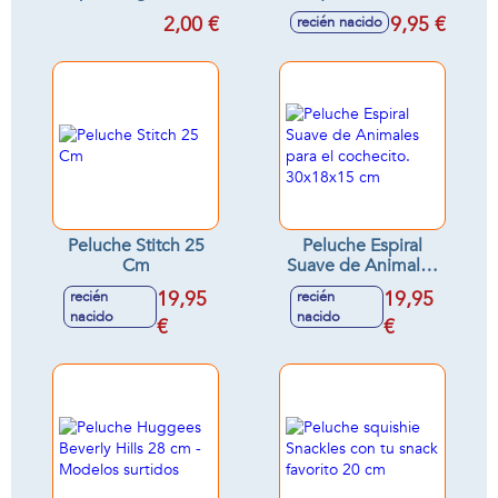
27 cm 3 mod. sdos.
blando y suave 20
2,00 €
9,95 €
recién nacido
cm. - Modelos
surtidos
Peluche Stitch 25
Peluche Espiral
Cm
Suave de Animales
para el cochecito.
19,95
19,95
recién
recién
30x18x15 cm
nacido
nacido
€
€