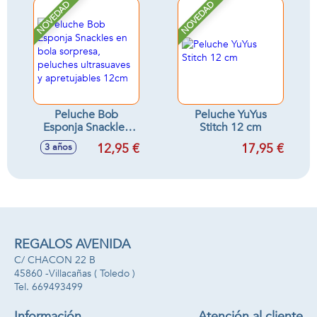
NOVEDAD
NOVEDAD
Peluche Bob
Peluche YuYus
Esponja Snackles
Stitch 12 cm
en bola sorpresa,
12,95 €
17,95 €
3 años
peluches
ultrasuaves y
apretujables 12cm
REGALOS AVENIDA
C/ CHACON 22 B
45860 -
Villacañas
( Toledo )
669493499
Información
Atención al cliente