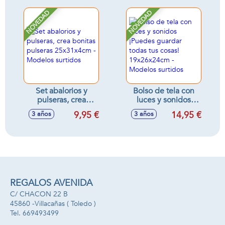
NOVEDAD
NOVEDAD
Set abalorios y
Bolso de tela con
pulseras, crea
luces y sonidos
bonitas pulseras
¡Puedes guardar
9,95 €
14,95 €
3 años
3 años
25x31x4cm -
todas tus cosas!
Modelos surtidos
19x26x24cm -
Modelos surtidos
REGALOS AVENIDA
C/ CHACON 22 B
45860 -
Villacañas
( Toledo )
669493499