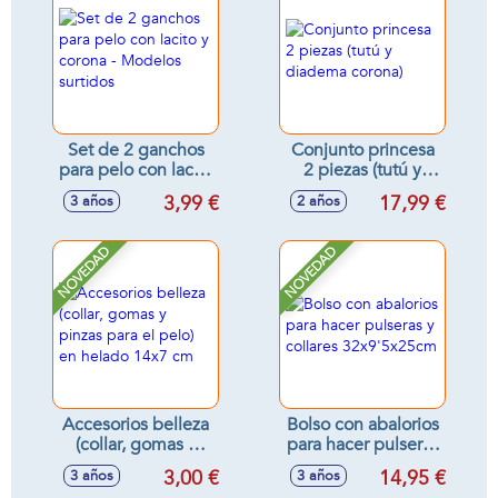
Set de 2 ganchos
Conjunto princesa
para pelo con lacito
2 piezas (tutú y
y corona - Modelos
diadema corona)
3,99 €
17,99 €
3 años
2 años
surtidos
NOVEDAD
NOVEDAD
Accesorios belleza
Bolso con abalorios
(collar, gomas y
para hacer pulseras
pinzas para el pelo)
y collares
3,00 €
14,95 €
3 años
3 años
en helado 14x7 cm
32x9'5x25cm