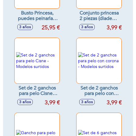
Busto Princesa,
Conjunto princesa
puedes peinarla y
2 piezas (diadema
decorarla con sus
y varita) - Modelos
25,95 €
3,99 €
3 años
3 años
accesorios.
surtidos
54X14,5X38 Cm
Set de 2 ganchos
Set de 2 ganchos
para pelo Cisne -
para pelo con
Modelos surtidos
corona - Modelos
3,99 €
3,99 €
3 años
3 años
surtidos