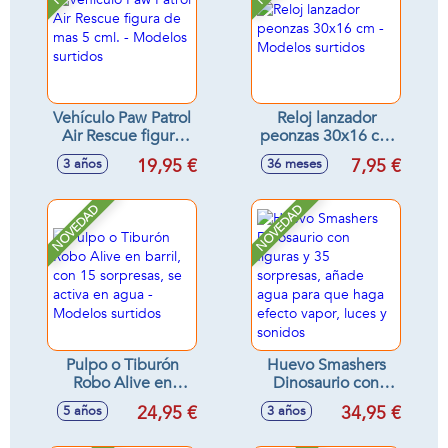
Vehículo Paw Patrol
Reloj lanzador
Air Rescue figura
peonzas 30x16 cm
de mas 5 cml. -
- Modelos surtidos
19,95 €
7,95 €
3 años
36 meses
Modelos surtidos
NOVEDAD
NOVEDAD
Pulpo o Tiburón
Huevo Smashers
Robo Alive en
Dinosaurio con
barril, con 15
figuras y 35
24,95 €
34,95 €
5 años
3 años
sorpresas, se activa
sorpresas, añade
en agua - Modelos
agua para que