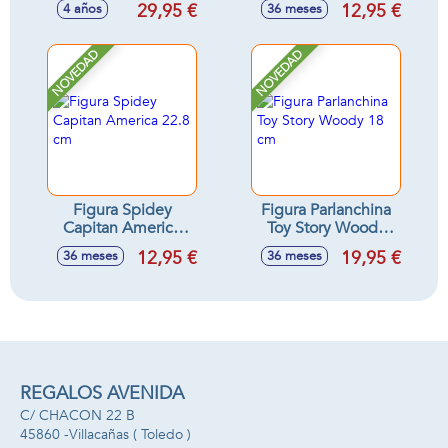
29,95 €
12,95 €
4 años
36 meses
pokeballs! incluye
2 pokeball y 1
figura - Modelos
NOVEDAD
NOVEDAD
surtidos
Figura Spidey
Figura Parlanchina
Capitan America
Toy Story Woody
22.8 cm
18 cm
12,95 €
19,95 €
36 meses
36 meses
REGALOS AVENIDA
C/ CHACON 22 B
45860 -
Villacañas
( Toledo )