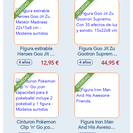
surtidos
haga efecto vapor,
NOVEDAD
NOVEDAD
luces y sonidos
Figura estirable
Figura Goo Jit Zu
Heroes Goo Jit Zu
Gootron Supremo.
Meteor Madness
Con 35 efectos de
12,95 €
44,95 €
4 años
4 años
22x15x8 cm -
luz y sonido.
Modelos surtidos
15x22x8 cm
NOVEDAD
NOVEDAD
Cinturon Pokemon
Figura Iron Man
Clip 'n' Go ¡con
And His Awesone
capacidad para 6
Friends.