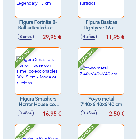
Figura Fortnite 8-
Figura Basicas
Ball articulada con
Lightyear 16 cm
accesorios serie
mod. sdos. -
29,95 €
11,95 €
8 años
4 años
Legendary 15 cm
Modelos surtidos
NOVEDAD
NOVEDAD
Figura Smashers
Yo-yo metal
Horror House con
7'40x6'40x6'40 cm
slime,
16,95 €
2,50 €
3 años
3 años
coleccionables
30x15 cm -
Modelos surtidos
NOVEDAD
NOVEDAD