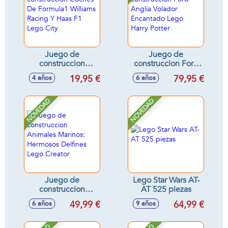
Juego de
Juego de
construccion
construccion Ford
Coches De
Anglia Volador
19,95 €
79,95 €
4 años
6 años
Formula1 Williams
Encantado Lego
Racing Y Haas F1
Harry Potter
Lego City
NOVEDAD
NOVEDAD
Juego de
Lego Star Wars AT-
construccion
AT 525 piezas
Animales Marinos:
49,99 €
64,99 €
6 años
9 años
Hermosos Delfines
Lego Creator