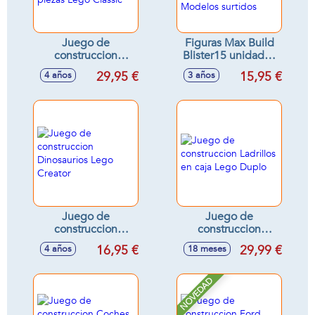
Juego de
Figuras Max Build
construccion
Blister15 unidades
Ladrillos Creativos
(compatible con
29,95 €
15,95 €
4 años
3 años
en caja 484 piezas
otras marcas) 36x24
Lego Classic
cm - Modelos
surtidos
Juego de
Juego de
construccion
construccion
Dinosaurios Lego
Ladrillos en caja
16,95 €
29,99 €
4 años
18 meses
Creator
Lego Duplo
NOVEDAD