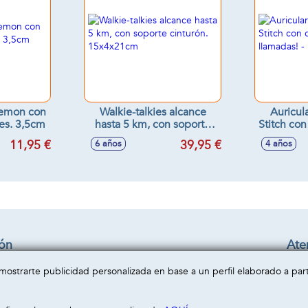
kemon con
Walkie-talkies alcance
Auricul
nes. 3,5cm
hasta 5 km, con soporte
Stitch co
cinturón. 15x4x21cm
llamad
11,95 €
39,95 €
6 años
4 años
ión
Aten
Cond
a mostrarte publicidad personalizada en base a un perfil elaborado a pa
privacidad
Enví
cookies
Cont