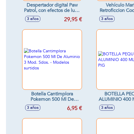
Despertador digital Paw
Vehículo Mari
Patrol, con efectos de luz y
Retroficcion Co
sonidos
29,95 €
3 años
3 años
Botella Cantimplora
BOTELLA PE
Pokemon 500 Ml De
ALUMINIO 400 
Aluminio 3 Mod. Sdos. -
PIG
6,95 €
3 años
3 años
Modelos surtidos