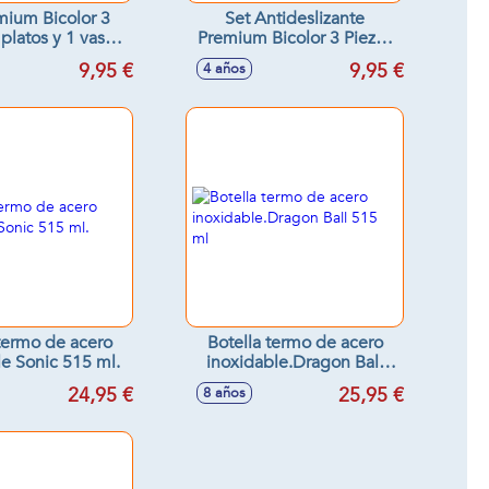
mium Bicolor 3
Set Antideslizante
 platos y 1 vaso)
Premium Bicolor 3 Piezas
g antideslizante
Spiderman Urban Web
9,95 €
9,95 €
4 años
 termo de acero
Botella termo de acero
le Sonic 515 ml.
inoxidable.Dragon Ball
515 ml
24,95 €
25,95 €
8 años