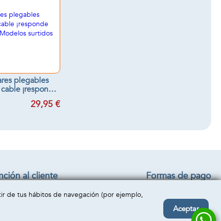
ares plegables
n cable ¡responde
as! - Modelos
29,95 €
surtidos
ción al cliente
Formas de pago
iciones generales
rtir de tus hábitos de navegación (por ejemplo,
o y devolución
acto
Aceptar