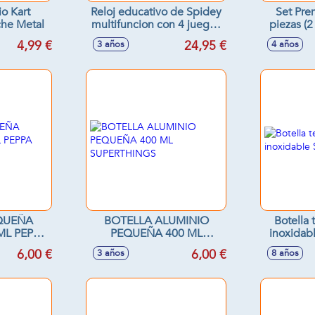
o Kart
Reloj educativo de Spidey
Set Pre
che Metal
multifuncion con 4 juegos
piezas (2
y la voz real de Spidey
Peppa Pi
4,99 €
24,95 €
3 años
4 años
22,5x4,8x3 cm
QUEÑA
BOTELLA ALUMINIO
Botella
ML PEPPA
PEQUEÑA 400 ML
inoxidab
SUPERTHINGS
6,00 €
6,00 €
3 años
8 años