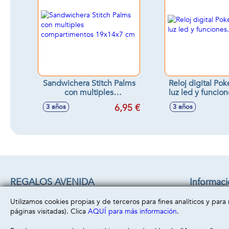
Sandwichera Stitch Palms
Reloj digital Po
con multiples
luz led y funcio
compartimentos 19x14x7
6,95 €
3 años
3 años
cm
REGALOS AVENIDA
Informac
C/ CHACON 22 B
Aviso legal
Utilizamos cookies propias y de terceros para fines analíticos y par
45860 -
Villacañas
( Toledo )
Política de 
páginas visitadas). Clica
AQUÍ para más información
.
669493499
Política de 