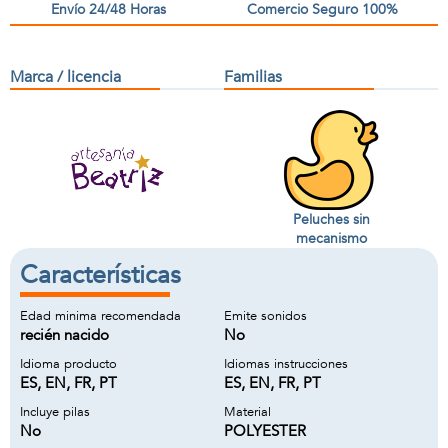
Envío 24/48 Horas
Comercio Seguro 100%
Marca / licencia
Familias
Peluches sin
mecanismo
Características
Edad minima recomendada
Emite sonidos
recién nacido
No
Idioma producto
Idiomas instrucciones
ES, EN, FR, PT
ES, EN, FR, PT
Incluye pilas
Material
No
POLYESTER