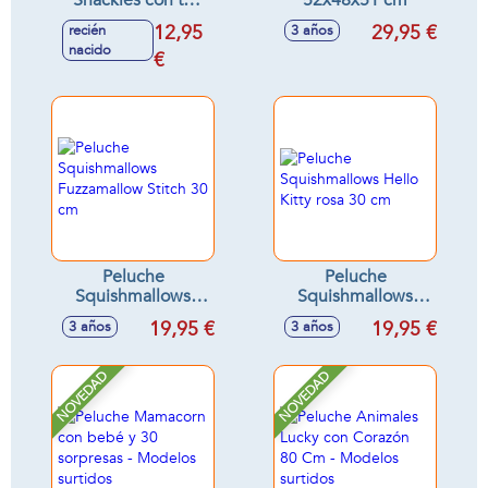
Snackles con tu
52x48x51 cm
snack favorito 20
12,95
29,95 €
recién
3 años
cm
nacido
€
Peluche
Peluche
Squishmallows
Squishmallows
Fuzzamallow Stitch
Hello Kitty rosa 30
19,95 €
19,95 €
3 años
3 años
30 cm
cm
NOVEDAD
NOVEDAD