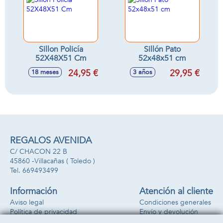
Sillon Policía
Sillón Pato
52X48X51 Cm
52x48x51 cm
24,95 €
29,95 €
18 meses
3 años
REGALOS AVENIDA
C/ CHACON 22 B
45860 -
Villacañas
( Toledo )
669493499
Información
Atención al cliente
Aviso legal
Condiciones generales
Política de privacidad
Envío y devolución
Política de cookies
Contacto