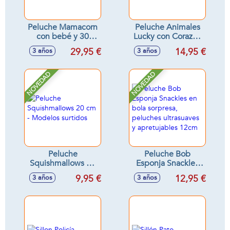
Peluche Mamacorn
Peluche Animales
con bebé y 30
Lucky con Corazón
sorpresas -
80 Cm - Modelos
29,95 €
14,95 €
3 años
3 años
Modelos surtidos
surtidos
NOVEDAD
NOVEDAD
Peluche
Peluche Bob
Squishmallows 20
Esponja Snackles
cm - Modelos
en bola sorpresa,
9,95 €
12,95 €
3 años
3 años
surtidos
peluches
ultrasuaves y
apretujables 12cm