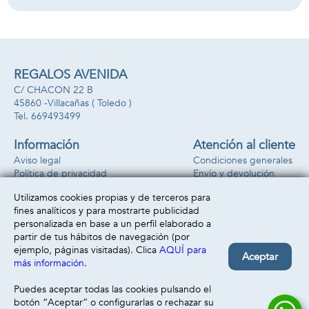
REGALOS AVENIDA
C/ CHACON 22 B
45860 -
Villacañas
( Toledo )
669493499
Información
Atención al cliente
Aviso legal
Condiciones generales
Política de privacidad
Envío y devolución
Política de cookies
Contacto
Utilizamos cookies propias y de terceros para
Formas de pago
fines analíticos y para mostrarte publicidad
personalizada en base a un perfil elaborado a
partir de tus hábitos de navegación (por
ejemplo, páginas visitadas). Clica
AQUÍ para
Aceptar
más información
.
Puedes aceptar todas las cookies pulsando el
botón “Aceptar” o configurarlas o rechazar su