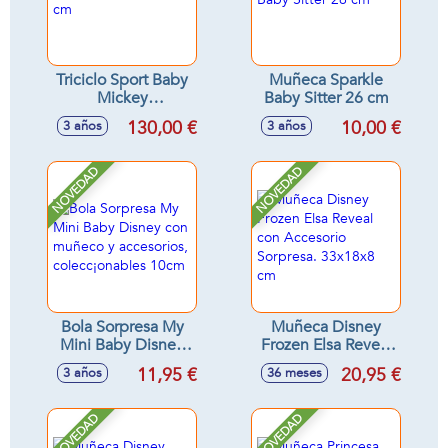
Triciclo Sport Baby
Muñeca Sparkle
Mickey
Baby Sitter 26 cm
102x45,5x95 cm
130,00 €
10,00 €
3 años
3 años
NOVEDAD
NOVEDAD
Bola Sorpresa My
Muñeca Disney
Mini Baby Disney
Frozen Elsa Reveal
con muñeco y
con Accesorio
11,95 €
20,95 €
3 años
36 meses
accesorios,
Sorpresa. 33x18x8
colecc¡onables
cm
10cm
NOVEDAD
NOVEDAD