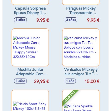
Capsula Sorpresa
Paraguas Mickey
figuras Disney 100
Transparente
Aniversario Serie 1.
Campana 46 Cm
9,95 €
9,95 €
3 años
3 años
3,5 cm - Modelos
surtidos
Mochila Junior
Vehiculos Mickey y
Adaptable Carro
sus amigos Tut Tut
Mickey Mouse
Bolidos con luces y
29,95 €
15,00 €
3 años
1 año
"Happy Smiles"
sonidos 9x12x6 cm
32X38X12Cm
- Modelos surtidos
NOVEDAD