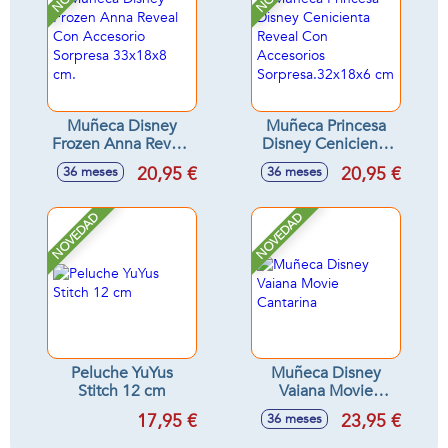
Muñeca Disney
Muñeca Princesa
Frozen Anna Reveal
Disney Cenicienta
Con Accesorio
Reveal Con
20,95 €
20,95 €
36 meses
36 meses
Sorpresa 33x18x8
Accesorios
cm.
Sorpresa.32x18x6
cm
NOVEDAD
NOVEDAD
Peluche YuYus
Muñeca Disney
Stitch 12 cm
Vaiana Movie
Cantarina
17,95 €
23,95 €
36 meses