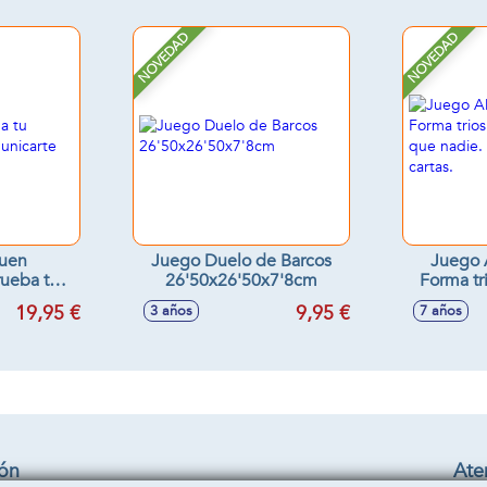
NOVEDAD
NOVEDAD
uen
Juego Duelo de Barcos
Juego A
rueba tu
26'50x26'50x7'8cm
Forma tr
para
antes que
19,95 €
9,95 €
3 años
7 años
e forma
9
e.
ión
Aten