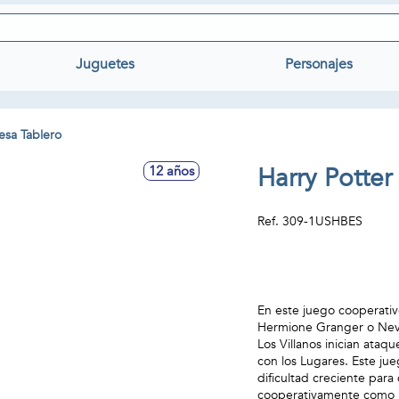
Juguetes
Personajes
sa Tablero
Harry Potter
12 años
Ref.
309-1USHBES
En este juego cooperativo
Hermione Granger o Nevi
Los Villanos inician ataq
con los Lugares. Este jue
dificultad creciente par
cooperativamente como los