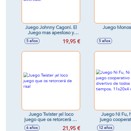
Juego Johnny Cagoni. El
Juego Monos
Juego mas apestoso y
divertido.
19,95 €
5 años
5 años
Juego Twister ¡el loco
Juego Ni Fu, N
juego que os retorcerá de
juego coopera
risa!
divertivo de t
21,95 €
6 años
12 años
tiempos. 11x