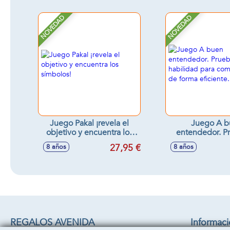
NOVEDAD
NOVEDAD
Juego Pakal ¡revela el
Juego A b
objetivo y encuentra los
entendedor. P
símbolos!
habilidad 
27,95 €
8 años
8 años
comunicarte d
eficient
REGALOS AVENIDA
Informac