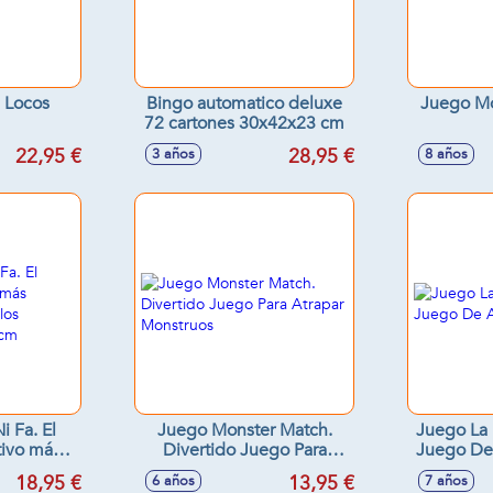
 Locos
Bingo automatico deluxe
Juego M
72 cartones 30x42x23 cm
22,95 €
28,95 €
3 años
8 años
i Fa. El
Juego Monster Match.
Juego La 
tivo más
Divertido Juego Para
Juego De
odos los
Atrapar Monstruos
18,95 €
13,95 €
6 años
7 años
20x4 cm