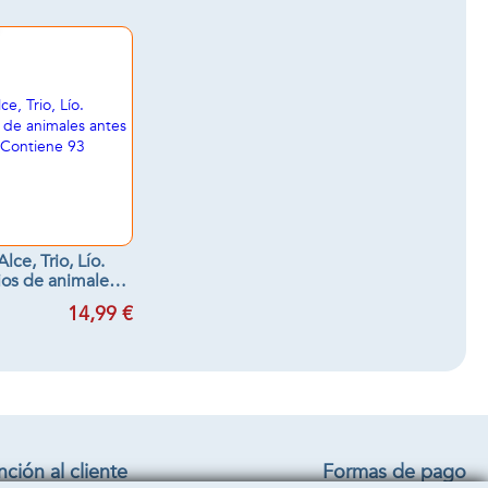
lce, Trio, Lío.
ios de animales
 nadie. Contiene
14,99 €
3 cartas.
ción al cliente
Formas de pago