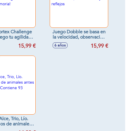
rtex Challenge
Juego Dobble se basa en
uego tu agilidad
la velocidad, observación
l y memoria!
y reflejos
15,99 €
15,99 €
6 años
lce, Trio, Lío.
ios de animales
 nadie. Contiene