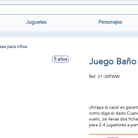
Juguetes
Personajes
sa para niños
Juego Baño
5 años
Ref.
21-30FWW
¡Atrapa la caca! es garan
como diga el dado.Cuando
vuelo, ¡te llevas dos fic
para 2-4 jugadores a part