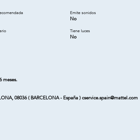
recomendada
Emite sonidos
No
ario
Tiene luces
No
6 meses.
ELONA, 08036 ( BARCELONA - España ) cservice.spain@mattel.com