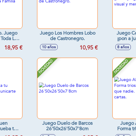
o. Juego
Juego Los Hombres Lobo
Juego Co
 Toda La
de Castronegro.
¡pon a j
visua
18,95 €
10,95 €
10 años
8 años
NOVEDAD
NOVEDAD
uen
Juego Duelo de Barcos
Juego A
rueba tu
26'50x26'50x7'8cm
Forma tr
para
antes que