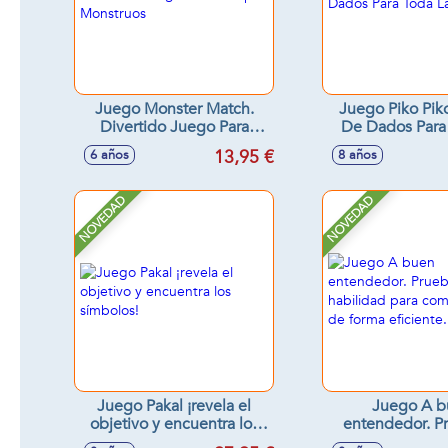
Juego Monster Match.
Juego Piko Pik
Divertido Juego Para
De Dados Para
Atrapar Monstruos
Familia
13,95 €
6 años
8 años
NOVEDAD
NOVEDAD
Juego Pakal ¡revela el
Juego A b
objetivo y encuentra los
entendedor. P
símbolos!
habilidad 