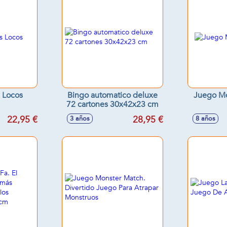
 Locos
Bingo automatico deluxe
Juego M
72 cartones 30x42x23 cm
22,95 €
28,95 €
3 años
8 años