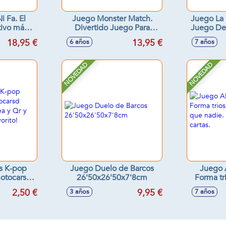
i Fa. El
Juego Monster Match.
Juego La 
tivo más
Divertido Juego Para
Juego De
odos los
Atrapar Monstruos
18,95 €
13,95 €
6 años
7 años
20x4 cm
NOVEDAD
NOVEDAD
as K-pop
Juego Duelo de Barcos
Juego A
hotocarsd
26'50x26'50x7'8cm
Forma tr
canea y Qr
antes que
2,50 €
9,95 €
3 años
7 años
o favorito!
9
)