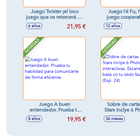
Juego Twister ¡el loco
Juego Ni Fu, N
juego que os retorcerá de
juego coopera
risa!
divertivo de t
21,95 €
6 años
12 años
tiempos. 11x
NOVEDAD
NOVEDAD
Juego A buen
Sobre de cart
entendedor. Prueba tu
Stars Inclye 6 P
habilidad para
interactivas. Es
19,95 €
8 años
36 meses
comunicarte de forma
y baila co tu idol
eficiente.
(Exp. 24