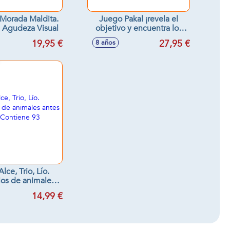
Morada Maldita.
Juego Pakal ¡revela el
 Agudeza Visual
objetivo y encuentra los
símbolos!
19,95 €
27,95 €
8 años
lce, Trio, Lío.
ios de animales
 nadie. Contiene
14,99 €
3 cartas.