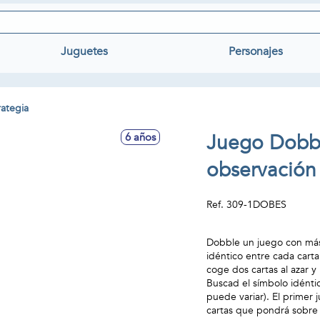
Juguetes
Personajes
rategia
Juego Dobbl
6 años
observación 
Ref.
309-1DOBES
Dobble un juego con más
idéntico entre cada cart
coge dos cartas al azar y
Buscad el símbolo idénti
puede variar). El primer
cartas que pondrá sobre 