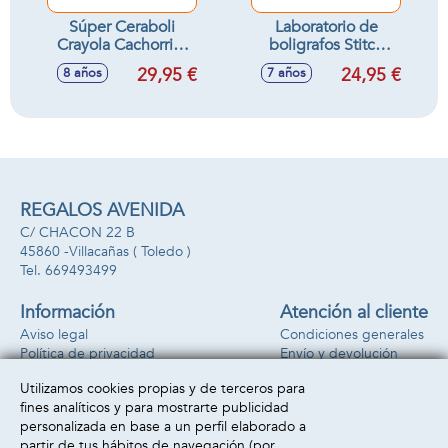
Súper Ceraboli
Laboratorio de
Crayola Cachorrito
boligrafos Stitch
¡Derrite la cera y
.Incluye 5
29,95 €
24,95 €
8 años
7 años
crea tus dibujos en
boligrafos con los
relieve! 30 x 30 x
personajes.
7,5 cm
28,88x24,95x5,45
cm
REGALOS AVENIDA
C/ CHACON 22 B
45860 -
Villacañas
( Toledo )
669493499
Información
Atención al cliente
Aviso legal
Condiciones generales
Política de privacidad
Envío y devolución
Política de cookies
Contacto
Utilizamos cookies propias y de terceros para
Formas de pago
fines analíticos y para mostrarte publicidad
personalizada en base a un perfil elaborado a
partir de tus hábitos de navegación (por