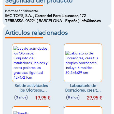
Seguridad del producto
Información fabricante
IMC TOYS, S.A. , Carrer del Pare Llaurador, 172 -
TERRASSA, 08224 ( BARCELONA - España ) info@imc.es
Artículos relacionados
Set de actividades
Laboratorio de
los Olorosos.
Borradores, crea tus
Conjunto de
propios borradores
19,95 €
29,95 €
3 años
8 años
rotuladores, lápices
incluye 6 moldes
y ceras ¡colorea las
30,2x6x29 cm
graciosas figuritas!
43x4x21cm