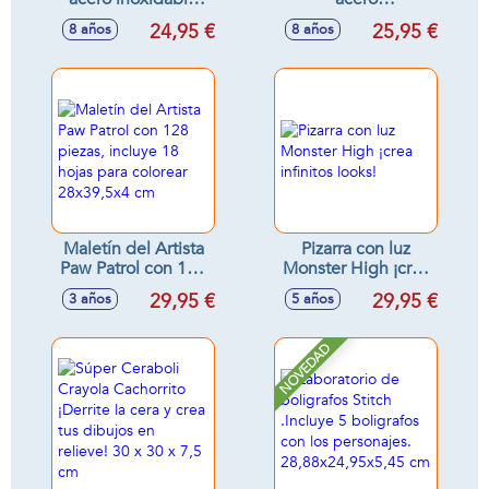
Sonic 515 ml.
inoxidable.Dragon
24,95 €
25,95 €
8 años
8 años
Ball 515 ml
Maletín del Artista
Pizarra con luz
Paw Patrol con 128
Monster High ¡crea
piezas, incluye 18
infinitos looks!
29,95 €
29,95 €
3 años
5 años
hojas para colorear
28x39,5x4 cm
NOVEDAD