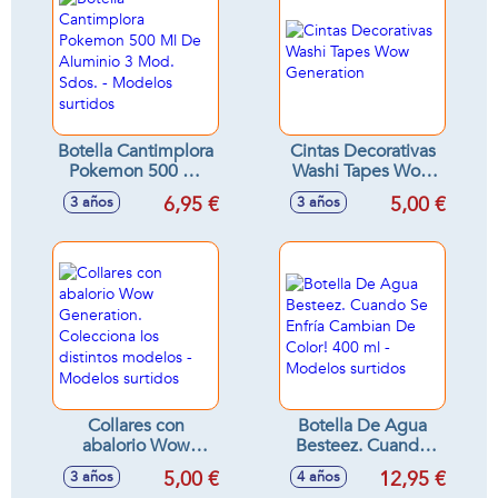
Botella Cantimplora
Cintas Decorativas
Pokemon 500 Ml
Washi Tapes Wow
De Aluminio 3
Generation
6,95 €
5,00 €
3 años
3 años
Mod. Sdos. -
Modelos surtidos
Collares con
Botella De Agua
abalorio Wow
Besteez. Cuando
Generation.
Se Enfría Cambian
5,00 €
12,95 €
3 años
4 años
Colecciona los
De Color! 400 ml -