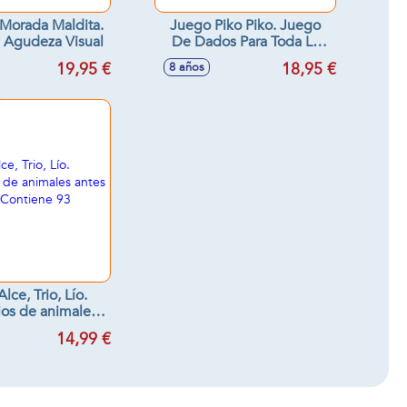
Morada Maldita.
Juego Piko Piko. Juego
 Agudeza Visual
De Dados Para Toda La
Familia
19,95 €
18,95 €
8 años
lce, Trio, Lío.
ios de animales
 nadie. Contiene
14,99 €
3 cartas.