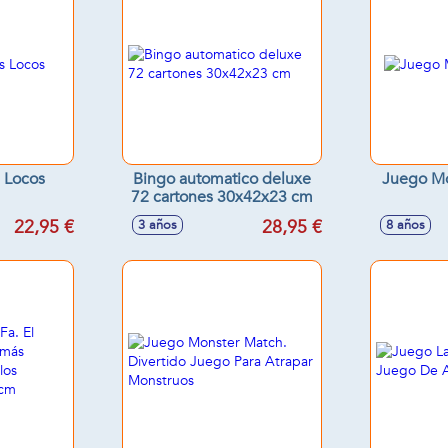
 Locos
Bingo automatico deluxe
Juego M
72 cartones 30x42x23 cm
22,95 €
28,95 €
3 años
8 años