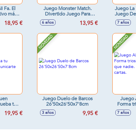
i Fa. El
Juego Monster Match.
Juego La 
tivo más
Divertido Juego Para
Juego De
odos los
Atrapar Monstruos
18,95 €
13,95 €
6 años
7 años
20x4 cm
NOVEDAD
NOVEDAD
uen
Juego Duelo de Barcos
Juego A
rueba tu
26'50x26'50x7'8cm
Forma tr
para
antes que
19,95 €
9,95 €
3 años
7 años
e forma
9
e.