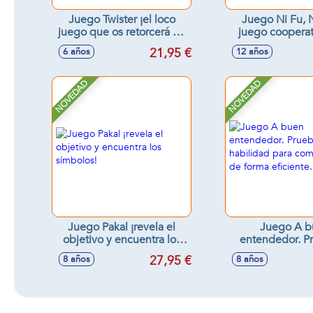
Juego Twister ¡el loco
Juego Ni Fu, N
juego que os retorcerá de
juego coopera
risa!
divertivo de t
21,95 €
6 años
12 años
tiempos. 11x
NOVEDAD
NOVEDAD
Juego Pakal ¡revela el
Juego A b
objetivo y encuentra los
entendedor. P
símbolos!
habilidad 
27,95 €
8 años
8 años
comunicarte d
eficient