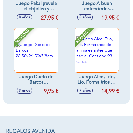
Juego Pakal ¡revela
Juego A buen
el objetivo y
entendedor.
encuentra los
Prueba tu habilidad
27,95 €
19,95 €
8 años
8 años
símbolos!
para comunicarte
de forma eficiente.
NOVEDAD
NOVEDAD
Juego Duelo de
Juego Alce, Trio,
Barcos
Lío. Forma trios de
26'50x26'50x7'8cm
animales antes que
9,95 €
14,99 €
3 años
7 años
nadie. Contiene 93
cartas.
REGALOS AVENIDA