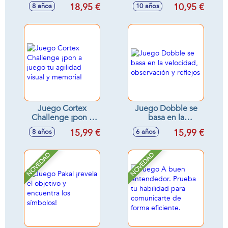
Para Toda La
Castronegro.
18,95 €
10,95 €
8 años
10 años
Familia
Juego Cortex
Juego Dobble se
Challenge ¡pon a
basa en la
juego tu agilidad
velocidad,
15,99 €
15,99 €
8 años
6 años
visual y memoria!
observación y
reflejos
NOVEDAD
NOVEDAD