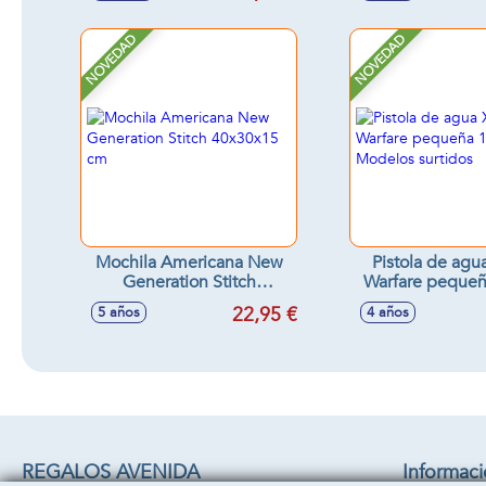
NOVEDAD
NOVEDAD
Mochila Americana New
Pistola de agu
Generation Stitch
Warfare pequeñ
40x30x15 cm
Modelos sur
22,95 €
5 años
4 años
REGALOS AVENIDA
Informac