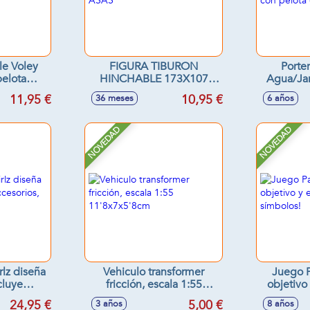
le Voley
FIGURA TIBURON
Porte
pelota
HINCHABLE 173X107
Agua/Ja
+ 6 años)
CON ASAS
cm con p
11,95 €
10,95 €
36 meses
6 años
NOVEDAD
NOVEDAD
rlz diseña
Vehiculo transformer
Juego P
cluye
fricción, escala 1:55
objetivo
 25cm
11'8x7x5'8cm
s
24,95 €
5,00 €
3 años
8 años