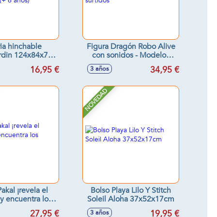
ria hinchable
Figura Dragón Robo Alive
rdin 124x84x76
con sonidos - Modelos
elota (+ 6 años)
surtidos
16,95 €
34,95 €
3 años
NOVEDAD
akal ¡revela el
Bolso Playa Lilo Y Stitch
 y encuentra los
Soleil Aloha 37x52x17cm
ímbolos!
27,95 €
19,95 €
3 años