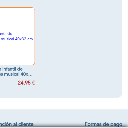
 infantil de
es musical 40x32
cm
24,95 €
ción al cliente
Formas de pago