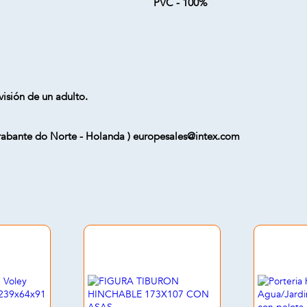
PVC - 100%
visión de un adulto.
 Brabante do Norte - Holanda ) europesales@intex.com