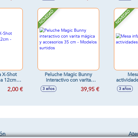
NOVEDAD
NOVEDAD
a X-Shot
Peluche Magic Bunny
Mesa
a 12cm -
interactivo con varita
actividad
tidos
mágica y accesorios 35 cm
2,00 €
39,95 €
3 años
3 años
- Modelos surtidos
ión
Aten