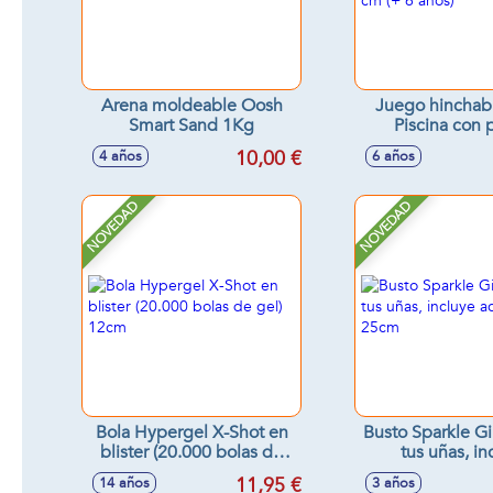
Arena moldeable Oosh
Juego hinchab
Smart Sand 1Kg
Piscina con 
239x64x91 cm (
10,00 €
4 años
6 años
NOVEDAD
NOVEDAD
Bola Hypergel X-Shot en
Busto Sparkle Gi
blister (20.000 bolas de
tus uñas, in
gel) 12cm
accesorios,
11,95 €
14 años
3 años