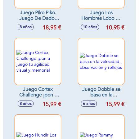
Juego Piko Piko.
Juego Los
Juego De Dados
Hombres Lobo de
Para Toda La
Castronegro.
18,95 €
10,95 €
8 años
10 años
Familia
Juego Cortex
Juego Dobble se
Challenge ¡pon a
basa en la
juego tu agilidad
velocidad,
15,99 €
15,99 €
8 años
6 años
visual y memoria!
observación y
reflejos