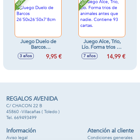
Juego Duelo de
Juego Alce, Trio,
Barcos
Lío. Forma trios de
26'50x26'50x7'8cm
animales antes que
9,95 €
14,99 €
3 años
7 años
nadie. Contiene 93
cartas.
REGALOS AVENIDA
C/ CHACON 22 B
45860 -
Villacañas
( Toledo )
669493499
Información
Atención al cliente
Aviso legal
Condiciones generales