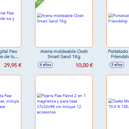
gital Paw
Arena moldeable Oosh
Portatodo 
os de luz y
Smart Sand 1Kg
Friends
s
29,95 €
10,00 €
4 años
3 años