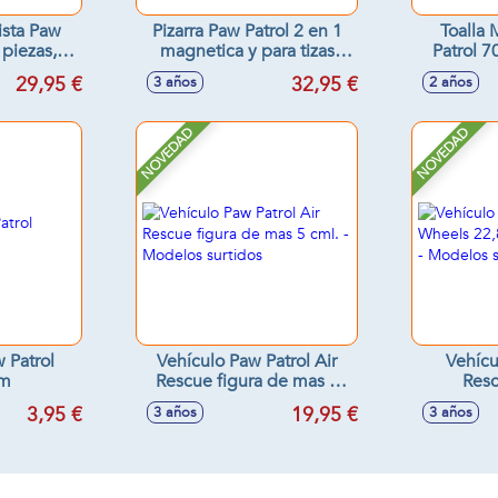
ista Paw
Pizarra Paw Patrol 2 en 1
Toalla 
 piezas,
magnetica y para tizas
Patrol 7
as para
37x32x98 cm Incluye 12
29,95 €
32,95 €
3 años
2 años
9,5x4 cm
accesorios
NOVEDAD
NOVEDAD
 Patrol
Vehículo Paw Patrol Air
Vehícu
m
Rescue figura de mas 5
Res
cml. - Modelos surtidos
22,86x2
3,95 €
19,95 €
3 años
3 años
Model