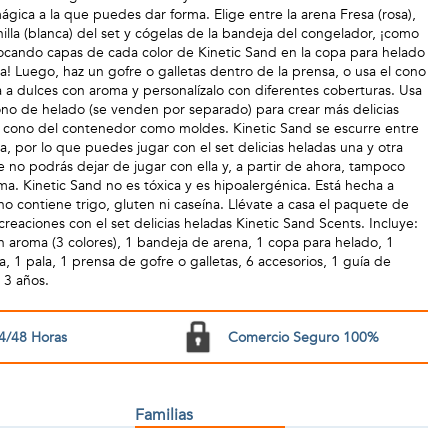
gica a la que puedes dar forma. Elige entre la arena Fresa (rosa),
illa (blanca) del set y cógelas de la bandeja del congelador, ¡como
locando capas de cada color de Kinetic Sand en la copa para helado
a! Luego, haz un gofre o galletas dentro de la prensa, o usa el cono
 a dulces con aroma y personalízalo con diferentes coberturas. Usa
no de helado (se venden por separado) para crear más delicias
 el cono del contenedor como moldes. Kinetic Sand se escurre entre
, por lo que puedes jugar con el set delicias heladas una y otra
 no podrás dejar de jugar con ella y, a partir de ahora, tampoco
oma. Kinetic Sand no es tóxica y es hipoalergénica. Está hecha a
 no contiene trigo, gluten ni caseína. Llévate a casa el paquete de
creaciones con el set delicias heladas Kinetic Sand Scents. Incluye:
 aroma (3 colores), 1 bandeja de arena, 1 copa para helado, 1
 1 pala, 1 prensa de gofre o galletas, 6 accesorios, 1 guía de
e 3 años.
4/48 Horas
Comercio Seguro 100%
Familias