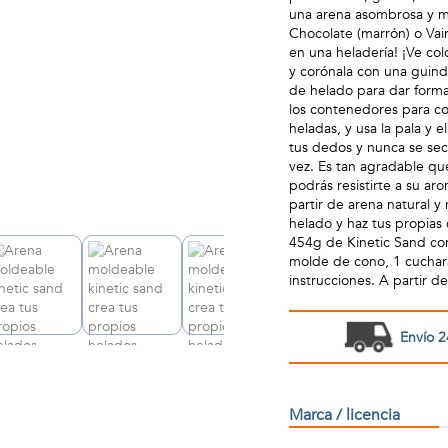
una arena asombrosa y má
Chocolate (marrón) o Vain
en una heladería! ¡Ve co
y corónala con una guind
de helado para dar forma
los contenedores para co
heladas, y usa la pala y
tus dedos y nunca se seca
vez. Es tan agradable que
podrás resistirte a su ar
partir de arena natural y
helado y haz tus propias 
454g de Kinetic Sand con
molde de cono, 1 cuchara,
instrucciones. A partir d
Envío 2
Marca / licencia