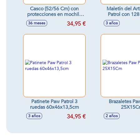
Casco (52/56 Cm) con
Maletín del Art
protecciones en mochila
Patrol con 128
Paw Patrol
incluye 18 hoj
34,95 €
36 meses
3 años
colorear 28x3
Patinete Paw Patrol 3
Brazaletes Paw
ruedas 60x46x13,5cm
25X15C
34,95 €
3 años
2 años