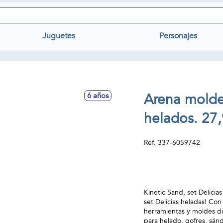
Juguetes
Personajes
Arena moldea
6 años
helados. 27
Ref.
337-6059742
Kinetic Sand, set Delicia
set Delicias heladas! Con
herramientas y moldes di
para helado, gofres, sán