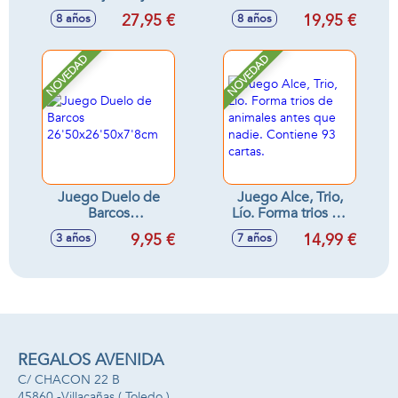
encuentra los
Prueba tu habilidad
27,95 €
19,95 €
8 años
8 años
símbolos!
para comunicarte
de forma eficiente.
NOVEDAD
NOVEDAD
Juego Duelo de
Juego Alce, Trio,
Barcos
Lío. Forma trios de
26'50x26'50x7'8cm
animales antes que
9,95 €
14,99 €
3 años
7 años
nadie. Contiene 93
cartas.
REGALOS AVENIDA
C/ CHACON 22 B
45860 -
Villacañas
( Toledo )