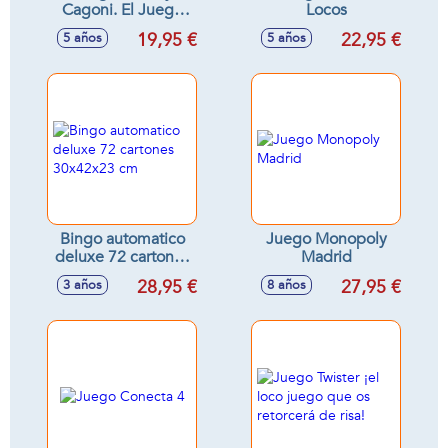
Cagoni. El Juego
Locos
mas apestoso y
19,95 €
22,95 €
5 años
5 años
divertido.
Bingo automatico
Juego Monopoly
deluxe 72 cartones
Madrid
30x42x23 cm
28,95 €
27,95 €
3 años
8 años