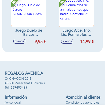
Juego Duelo de
Juego Alce, Trio,
Barcos
Lío. Forma trios de
26'50x26'50x7'8cm
animales antes que
9,95 €
14,99 €
3 años
7 años
nadie. Contiene 93
cartas.
REGALOS AVENIDA
C/ CHACON 22 B
45860 -
Villacañas
( Toledo )
669493499
Información
Atención al cliente
Aviso legal
Condiciones generales