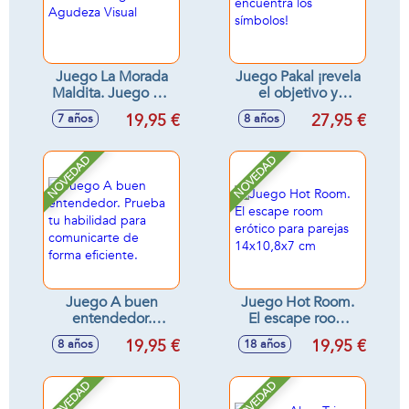
Juego La Morada
Juego Pakal ¡revela
Maldita. Juego De
el objetivo y
Agudeza Visual
encuentra los
19,95 €
27,95 €
7 años
8 años
símbolos!
NOVEDAD
NOVEDAD
Juego A buen
Juego Hot Room.
entendedor.
El escape room
Prueba tu habilidad
erótico para parejas
19,95 €
19,95 €
8 años
18 años
para comunicarte
14x10,8x7 cm
de forma eficiente.
NOVEDAD
NOVEDAD