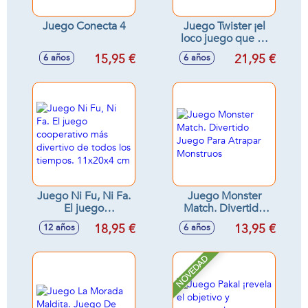
Juego Conecta 4
Juego Twister ¡el
loco juego que os
retorcerá de risa!
15,95 €
21,95 €
6 años
6 años
Juego Ni Fu, Ni Fa.
Juego Monster
El juego
Match. Divertido
cooperativo más
Juego Para Atrapar
18,95 €
13,95 €
12 años
6 años
divertivo de todos
Monstruos
los tiempos.
11x20x4 cm
NOVEDAD