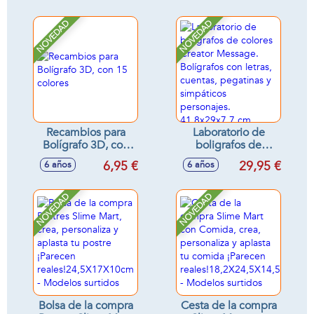
abalorios!
NOVEDAD
NOVEDAD
Recambios para
Laboratorio de
Bolígrafo 3D, con
boligrafos de
15 colores
colores Creator
6,95 €
29,95 €
6 años
6 años
Message.
Bolígrafos con
letras, cuentas,
NOVEDAD
NOVEDAD
pegatinas y
simpáticos
personajes.
41,8x29x7,7 cm
Bolsa de la compra
Cesta de la compra