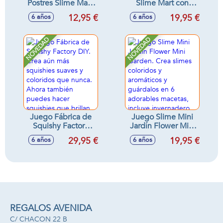
Postres Slime Mart,
Slime Mart con
crea, personaliza y
Comida, crea,
12,95 €
19,95 €
6 años
6 años
aplasta tu postre
personaliza y
¡Parecen
aplasta tu comida
reales!24,5X17X10cm
¡Parecen
NOVEDAD
NOVEDAD
- Modelos surtidos
reales!18,2X24,5X14,5cm
- Modelos surtidos
Juego Fábrica de
Juego Slime Mini
Squishy Factory
Jardín Flower Mini
DIY. Crea aún más
Garden. Crea
29,95 €
19,95 €
6 años
6 años
squishies suaves y
slimes coloridos y
coloridos que
aromáticos y
nunca. Ahora
guárdalos en 6
también puedes
adorables macetas,
hacer squishies
incluye
que brillan en la
invernadero.
oscuridad.
Decora a tu gusto
34x31x7,5cm
para crear tu propio
REGALOS AVENIDA
mundo floral.
C/ CHACON 22 B