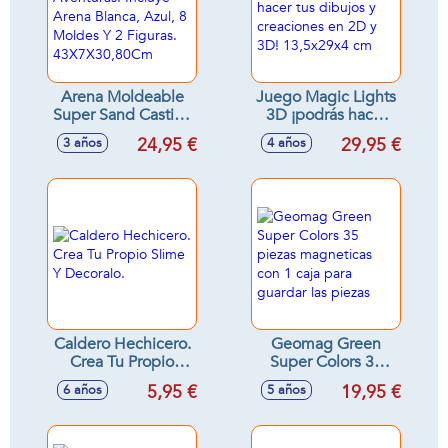
Arena Moldeable
Juego Magic Lights
Super Sand Castillo
3D ¡podrás hacer
Aventuras. Incluye
tus dibujos y
24,95 €
29,95 €
3 años
4 años
Arena Blanca, Azul,
creaciones en 2D y
8 Moldes Y 2
3D! 13,5x29x4 cm
Figuras.
43X7X30,80Cm
Caldero Hechicero.
Geomag Green
Crea Tu Propio
Super Colors 35
Slime Y Decoralo.
piezas magneticas
5,95 €
19,95 €
6 años
5 años
con 1 caja para
guardar las piezas