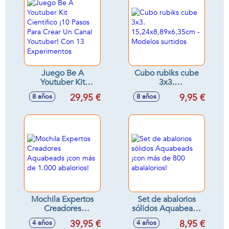
Juego Be A
Cubo rubiks cube
Youtuber Kit
3x3.
Cientifico ¡10 Pasos
15,24x8,89x6,35cm
29,95 €
9,95 €
8 años
8 años
Para Crear Un Canal
- Modelos surtidos
Youtuber! Con 13
Experimentos
Mochila Expertos
Set de abalorios
Creadores
sólidos Aquabeads
Aquabeads ¡con
¡con más de 800
39,95 €
8,95 €
4 años
4 años
más de 1.000
abalalorios!