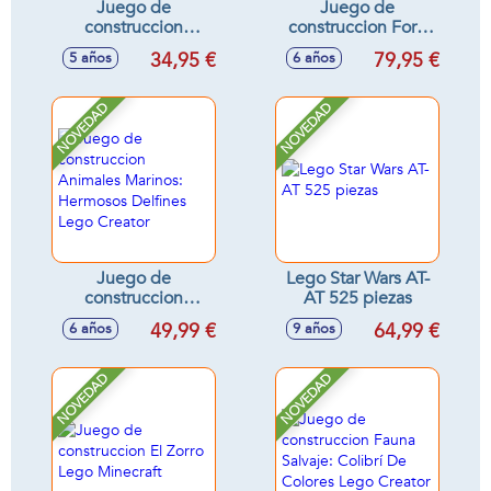
Juego de
Juego de
construccion
construccion Ford
Mascotas Creativas
Anglia Volador
34,95 €
79,95 €
5 años
6 años
Lego Classic
Encantado Lego
Harry Potter
NOVEDAD
NOVEDAD
Juego de
Lego Star Wars AT-
construccion
AT 525 piezas
Animales Marinos:
49,99 €
64,99 €
6 años
9 años
Hermosos Delfines
Lego Creator
NOVEDAD
NOVEDAD