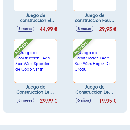
Juego de
Juego de
construccion El
construccion Fauna
Zorro Lego
Salvaje: Colibrí De
44,99 €
29,95 €
8 meses
8 meses
Minecraft
Colores Lego
Creator
NOVEDAD
NOVEDAD
Juego de
Juego de
Construccion Lego
Construccion Lego
Star Wars Speeder
Star Wars Hogar De
29,99 €
19,95 €
8 meses
6 años
de Cobb Vanth
Grogu