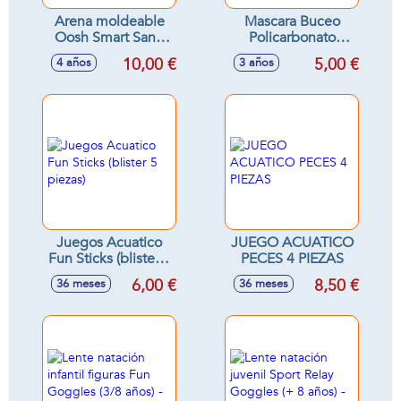
Arena moldeable
Mascara Buceo
Oosh Smart Sand
Policarbonato
1Kg
Adulto Aua Sport
10,00 €
5,00 €
4 años
3 años
20X7X22Cm
(+12Años) 2Colores
Surtidos - Modelos
surtidos
Juegos Acuatico
JUEGO ACUATICO
Fun Sticks (blister 5
PECES 4 PIEZAS
piezas)
6,00 €
8,50 €
36 meses
36 meses