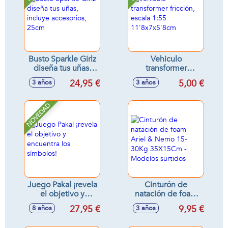
Busto Sparkle Girlz
Vehiculo
diseña tus uñas,
transformer
incluye accesorios,
fricción, escala 1:55
24,95 €
5,00 €
3 años
3 años
25cm
11'8x7x5'8cm
NOVEDAD
Juego Pakal ¡revela
Cinturón de
el objetivo y
natación de foam
encuentra los
Ariel & Nemo 15-
27,95 €
9,95 €
8 años
3 años
símbolos!
30Kg 35X15Cm -
Modelos surtidos