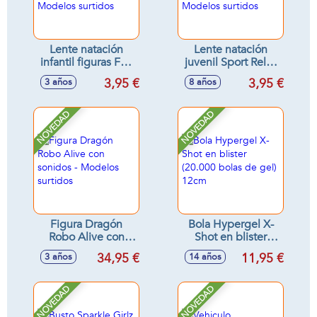
Lente natación
Lente natación
infantil figuras Fun
juvenil Sport Relay
Goggles (3/8 años)
Goggles (+ 8 años)
3,95 €
3,95 €
3 años
8 años
- Modelos surtidos
- Modelos surtidos
NOVEDAD
NOVEDAD
Figura Dragón
Bola Hypergel X-
Robo Alive con
Shot en blister
sonidos - Modelos
(20.000 bolas de
34,95 €
11,95 €
3 años
14 años
surtidos
gel) 12cm
NOVEDAD
NOVEDAD