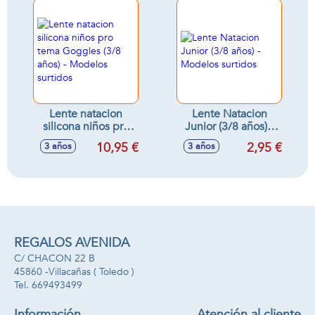
Lente natacion
Lente Natacion
silicona niños pro
Junior (3/8 años) -
tema Goggles (3/8
Modelos surtidos
10,95 €
2,95 €
3 años
3 años
años) - Modelos
surtidos
REGALOS AVENIDA
C/ CHACON 22 B
45860 -
Villacañas
( Toledo )
669493499
Información
Atención al cliente