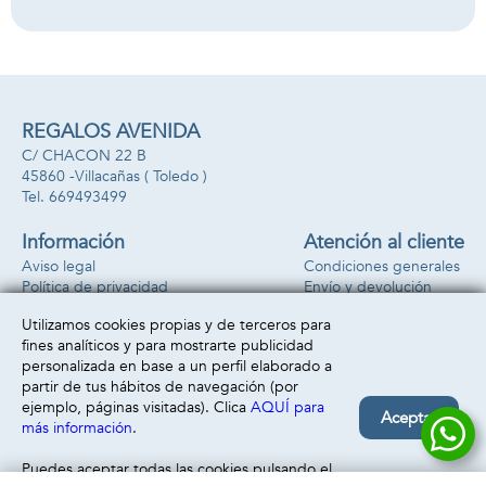
x 9'5cm
REGALOS AVENIDA
C/ CHACON 22 B
45860 -
Villacañas
( Toledo )
669493499
Información
Atención al cliente
Aviso legal
Condiciones generales
Política de privacidad
Envío y devolución
Política de cookies
Contacto
Utilizamos cookies propias y de terceros para
Formas de pago
fines analíticos y para mostrarte publicidad
personalizada en base a un perfil elaborado a
partir de tus hábitos de navegación (por
ejemplo, páginas visitadas). Clica
AQUÍ para
Aceptar
más información
.
Puedes aceptar todas las cookies pulsando el