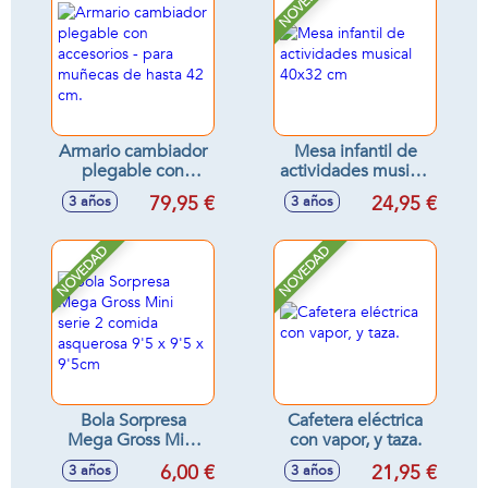
NOVEDAD
Armario cambiador
Mesa infantil de
plegable con
actividades musical
accesorios - para
40x32 cm
79,95 €
24,95 €
3 años
3 años
muñecas de hasta
42 cm.
NOVEDAD
NOVEDAD
Bola Sorpresa
Cafetera eléctrica
Mega Gross Mini
con vapor, y taza.
serie 2 comida
6,00 €
21,95 €
3 años
3 años
asquerosa 9'5 x 9'5