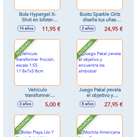
Bola Hypergel X-
Busto Sparkle Girlz
Shot en blister
diseña tus uñas,
(20.000 bolas de
incluye accesorios,
11,95 €
24,95 €
14 años
3 años
gel) 12cm
25cm
NOVEDAD
NOVEDAD
Vehiculo
Juego Pakal ¡revela
transformer
el objetivo y
fricción, escala 1:55
encuentra los
5,00 €
27,95 €
3 años
8 años
11'8x7x5'8cm
símbolos!
NOVEDAD
NOVEDAD