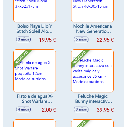
Bolso Playa Lilo Y
Mochila Americana
Stitch Soleil Aloha
New Generation
37x52x17cm
Stitch 40x30x15 cm
19,95 €
22,95 €
3 años
5 años
NOVEDAD
NOVEDAD
Pistola de agua X-
Peluche Magic
Shot Warfare
Bunny interactivo
pequeña 12cm -
con varita mágica y
2,00 €
39,95 €
4 años
3 años
Modelos surtidos
accesorios 35 cm -
Modelos surtidos