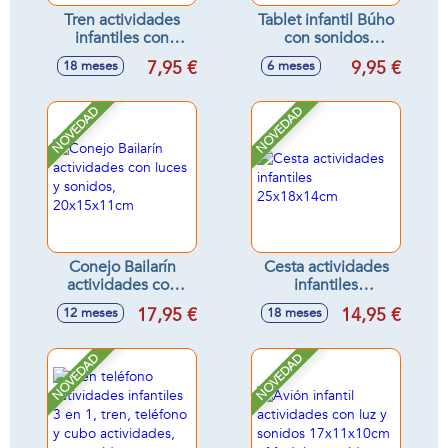
Tren actividades
Tablet infantil Búho
infantiles con
con sonidos
sonidos
10x15x3cm
7,95 €
9,95 €
18 meses
6 meses
16'5x8'5x11cm -
Modelos surtidos
NOVEDAD
NOVEDAD
Conejo Bailarín
Cesta actividades
actividades con
infantiles
luces y sonidos,
25x18x14cm
17,95 €
14,95 €
12 meses
18 meses
20x15x11cm
NOVEDAD
NOVEDAD