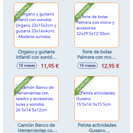
11x18x9cm -
NOVEDAD
NOVEDAD
Modelos surtidos
Órgano y guitarra
Torre de bolas
infantil con sonidos
Palmera con mono
(órgano
y accesorios
11,95 €
12,95 €
18 meses
18 meses
22x15x2cm y
32x29'5x12'30cm
guitarra
33x16x4cm) -
NOVEDAD
NOVEDAD
Modelos surtidos
Camión Banco de
Pelota actividades
Herramientas con
Gusano