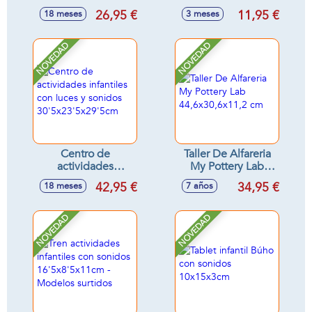
taladro y
15'5x16'3x15'5cm
26,95 €
11,95 €
18 meses
3 meses
accesorios, luces y
sonidos
26'5x14'5x12cm
NOVEDAD
NOVEDAD
Centro de
Taller De Alfareria
actividades
My Pottery Lab
infantiles con luces
44,6x30,6x11,2 cm
42,95 €
34,95 €
18 meses
7 años
y sonidos
30'5x23'5x29'5cm
NOVEDAD
NOVEDAD