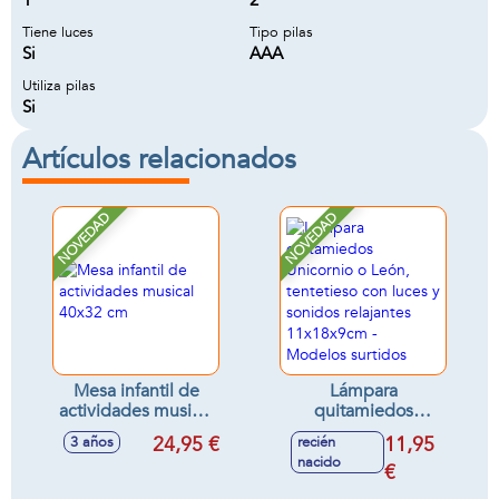
1
2
Tiene luces
Tipo pilas
Si
AAA
Utiliza pilas
Si
Artículos relacionados
NOVEDAD
NOVEDAD
Mesa infantil de
Lámpara
actividades musical
quitamiedos
40x32 cm
Unicornio o León,
24,95 €
11,95
3 años
recién
tentetieso con
nacido
luces y sonidos
€
relajantes