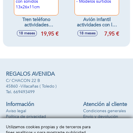
Tren teléfono
Avión infantil
actividades
actividades con luz
infantiles 3 en 1,
y sonidos
19,95 €
7,95 €
18 meses
18 meses
tren, teléfono y
17x11x10cm -
cubo actividades,
Modelos surtidos
con sonidos
13x26x11cm
REGALOS AVENIDA
C/ CHACON 22 B
45860 -
Villacañas
( Toledo )
669493499
Información
Atención al cliente
Aviso legal
Condiciones generales
Política de privacidad
Envío y devolución
Política de cookies
Contacto
Utilizamos cookies propias y de terceros para
Formas de pago
fines analíticos y para mostrarte publicidad