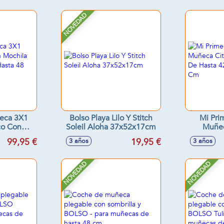
NOVEDAD
eca 3X1
Bolso Playa Lilo Y Stitch
Mi Pri
co Con
Soleil Aloha 37x52x17cm
Muñec
uñecas De
Muñeca
99,95 €
19,95 €
3 años
3 años
1X62X70
Cm.3
NOVEDAD
NOVEDAD