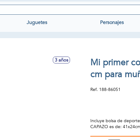
Juguetes
Personajes
Mi primer c
3 años
cm para muñ
Ref.
188-86051
Incluye bolsa de deport
CAPAZO es de: 41x24c