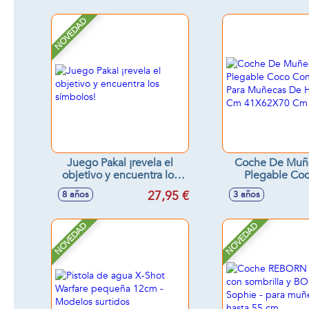
NOVEDAD
Juego Pakal ¡revela el
Coche De Muñ
objetivo y encuentra los
Plegable Co
símbolos!
Mochila Para M
27,95 €
8 años
3 años
Hasta 48 Cm 4
Cm
NOVEDAD
NOVEDAD