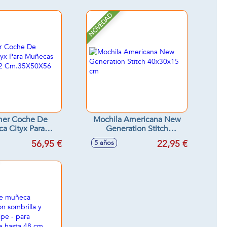
NOVEDAD
mer Coche De
Mochila Americana New
a Cityx Para
Generation Stitch
s De Hasta 42
40x30x15 cm
56,95 €
22,95 €
5 años
5X50X56 Cm