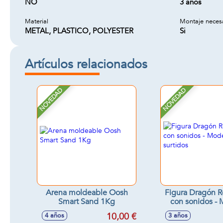
NO
3 años
Material
Montaje neces
METAL, PLASTICO, POLYESTER
Si
Artículos relacionados
NOVEDAD
NOVEDAD
Arena moldeable Oosh
Figura Dragón R
Smart Sand 1Kg
con sonidos -
surtido
10,00 €
4 años
3 años