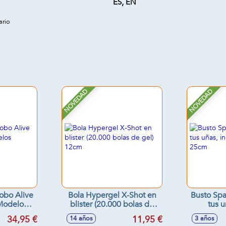
ES, EN
ario
NOVEDAD
NOVEDAD
obo Alive
Bola Hypergel X-Shot en
Busto Spa
 Modelos
blister (20.000 bolas de
tus u
s
gel) 12cm
acces
34,95 €
11,95 €
14 años
3 años