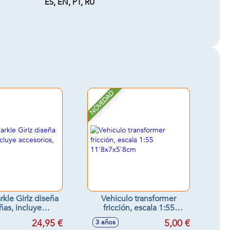
ES, EN, PT, RU
NOVEDAD
rkle Girlz diseña
Vehiculo transformer
ñas, incluye
fricción, escala 1:55
orios, 25cm
11'8x7x5'8cm
24,95 €
5,00 €
3 años