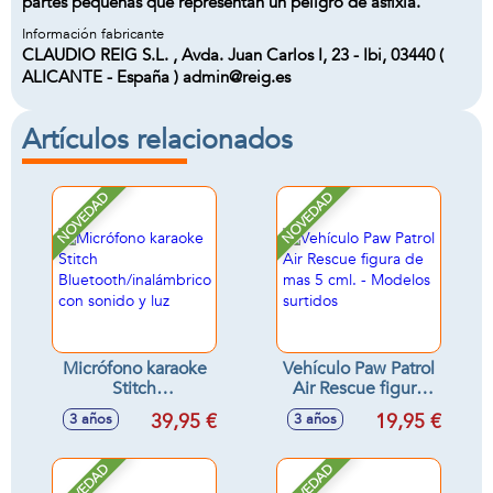
partes pequeñas que representan un peligro de asfixia.
Información fabricante
CLAUDIO REIG S.L. , Avda. Juan Carlos I, 23 - Ibi, 03440 (
ALICANTE - España ) admin@reig.es
Artículos relacionados
NOVEDAD
NOVEDAD
Micrófono karaoke
Vehículo Paw Patrol
Stitch
Air Rescue figura
Bluetooth/inalámbrico
de mas 5 cml. -
39,95 €
19,95 €
3 años
3 años
con sonido y luz
Modelos surtidos
NOVEDAD
NOVEDAD