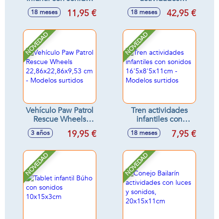
(órgano
infantiles con luces
11,95 €
42,95 €
18 meses
18 meses
22x15x2cm y
y sonidos
guitarra
30'5x23'5x29'5cm
33x16x4cm) -
NOVEDAD
NOVEDAD
Modelos surtidos
Vehículo Paw Patrol
Tren actividades
Rescue Wheels
infantiles con
22,86x22,86x9,53
sonidos
19,95 €
7,95 €
3 años
18 meses
cm - Modelos
16'5x8'5x11cm -
surtidos
Modelos surtidos
NOVEDAD
NOVEDAD