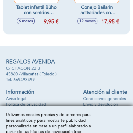
Tablet infantil Búho
Conejo Bailarín
con sonidos
actividades con
10x15x3cm
luces y sonidos,
9,95 €
17,95 €
6 meses
12 meses
20x15x11cm
REGALOS AVENIDA
C/ CHACON 22 B
45860 -
Villacañas
( Toledo )
669493499
Información
Atención al cliente
Aviso legal
Condiciones generales
Política de privacidad
Envío y devolución
Política de cookies
Contacto
Utilizamos cookies propias y de terceros para
Formas de pago
fines analíticos y para mostrarte publicidad
personalizada en base a un perfil elaborado a
partir de tus hábitos de navegación (por