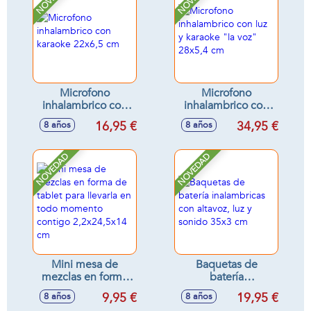
Microfono
Microfono
inhalambrico con
inhalambrico con
karaoke 22x6,5 cm
luz y karaoke "la
16,95 €
34,95 €
8 años
8 años
voz" 28x5,4 cm
NOVEDAD
NOVEDAD
Mini mesa de
Baquetas de
mezclas en forma
batería
de tablet para
inalambricas con
9,95 €
19,95 €
8 años
8 años
llevarla en todo
altavoz, luz y