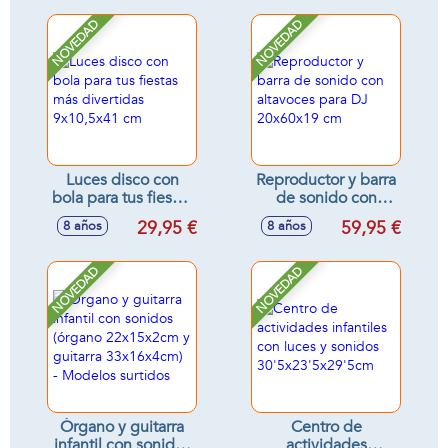
momento contigo
sonido 35x3 cm
2,2x24,5x14 cm
NOVEDAD
NOVEDAD
Luces disco con
Reproductor y barra
bola para tus fiestas
de sonido con
más divertidas
altavoces para DJ
29,95 €
59,95 €
8 años
8 años
9x10,5x41 cm
20x60x19 cm
NOVEDAD
NOVEDAD
Órgano y guitarra
Centro de
infantil con sonidos
actividades