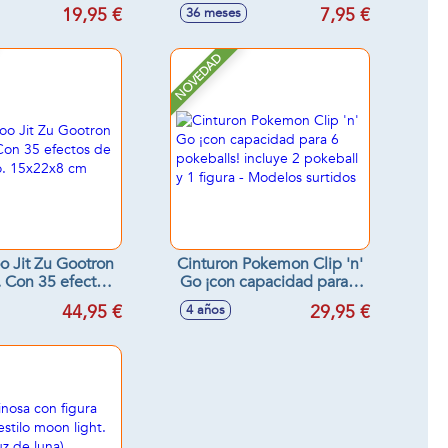
odelos surtidos
surtidos
19,95 €
7,95 €
36 meses
NOVEDAD
o Jit Zu Gootron
Cinturon Pokemon Clip 'n'
 Con 35 efectos
Go ¡con capacidad para 6
sonido. 15x22x8
pokeballs! incluye 2
44,95 €
29,95 €
4 años
cm
pokeball y 1 figura -
Modelos surtidos