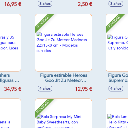
30x15 cm -
cml. - M
16,95 €
2,50 €
3 años
3 años
tidos
NOVEDAD
NOVEDAD
hers
Figura estirable Heroes
Figura Go
figuras y
Goo Jit Zu Meteor
Supremo.
ñade agua
Madness 22x15x8 cm -
de luz y 
34,95 €
12,95 €
4 años
4 años
 efecto
Modelos surtidos
s y sonidos
NOVEDAD