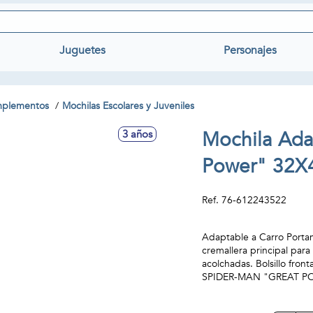
Juguetes
Personajes
omplementos
Mochilas Escolares y Juveniles
Mochila Ada
3 años
Power" 32
Ref.
76-612243522
Adaptable a Carro Portamo
cremallera principal para
acolchadas. Bolsillo fron
SPIDER-MAN "GREAT P