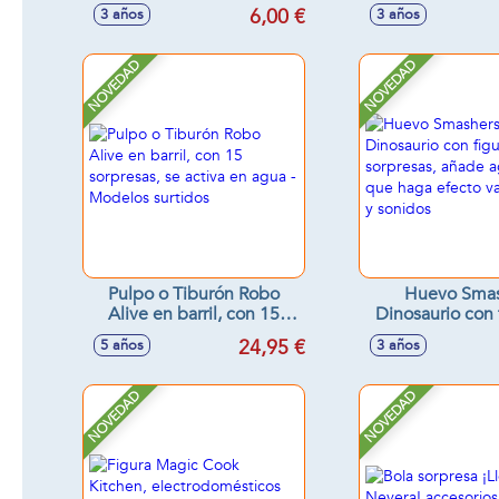
asquerosa 9'5 x 9'5 x
coleccionables 
6,00 €
3 años
3 años
9'5cm
Modelos sur
NOVEDAD
NOVEDAD
Pulpo o Tiburón Robo
Huevo Smas
Alive en barril, con 15
Dinosaurio con 
sorpresas, se activa en
35 sorpresas, a
24,95 €
5 años
3 años
agua - Modelos surtidos
para que haga
vapor, luce
NOVEDAD
NOVEDAD