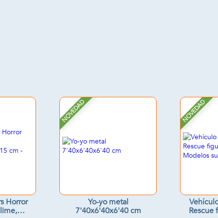
NOVEDAD
NOVEDAD
s Horror
Yo-yo metal
Vehículo
lime,
7'40x6'40x6'40 cm
Rescue f