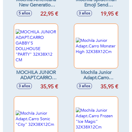
New Generation
Emoji Send
Stitch 40x30x15 cm
9x20x5cm
22,95 €
19,95 €
5 años
3 años
MOCHILA JUNIOR
Mochila Junior
ADAPT.CARRO
Adapt.Carro
GABBY'S
Monster High
35,95 €
35,95 €
3 años
3 años
DOLLHOUSE
32X38X12Cm
"PARTY" 32X38X12
CM