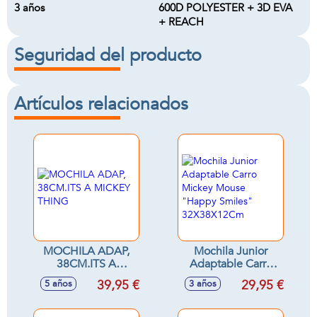
3 años
600D POLYESTER + 3D EVA
+ REACH
Seguridad del producto
Artículos relacionados
MOCHILA ADAP,
Mochila Junior
38CM.ITS A
Adaptable Carro
MICKEY THING
Mickey Mouse
39,95 €
29,95 €
5 años
3 años
"Happy Smiles"
32X38X12Cm