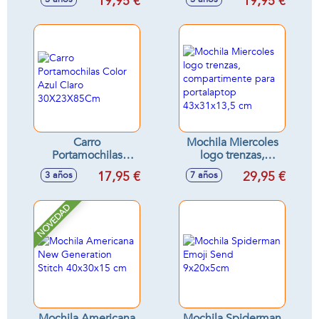
19,95 €
19,95 €
30X23X85 Cm -
30X23X85 Cm -
Modelos surtidos
Modelos surtidos
Carro
Mochila Miercoles
Portamochilas
logo trenzas,
Color Azul Claro
compartimente
17,95 €
29,95 €
3 años
7 años
30X23X85Cm
para portalaptop
43x31x13,5 cm
NOVEDAD
Mochila Americana
Mochila Spiderman