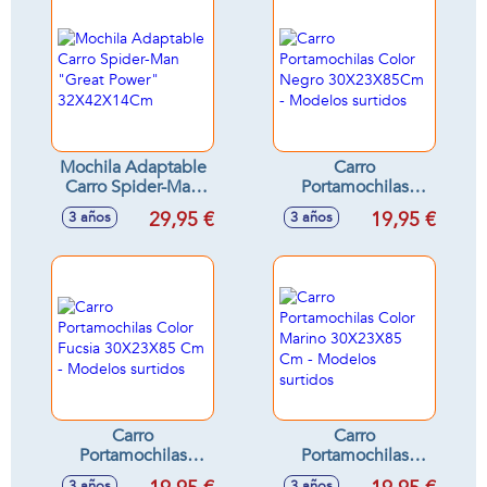
Mochila Adaptable
Carro
Carro Spider-Man
Portamochilas
"Great Power"
Color Negro
29,95 €
19,95 €
3 años
3 años
32X42X14Cm
30X23X85Cm -
Modelos surtidos
Carro
Carro
Portamochilas
Portamochilas
Color Fucsia
Color Marino
3 años
3 años