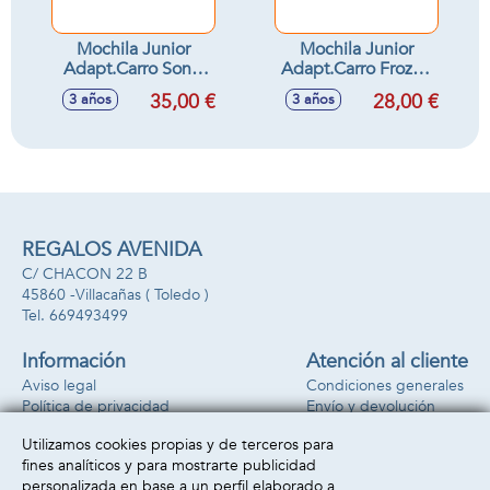
Mochila Junior
Mochila Junior
Adapt.Carro Sonic
Adapt.Carro Frozen
"City"
"Ice Magic"
35,00 €
28,00 €
3 años
3 años
32X38X12Cm
32X38X12Cm
REGALOS AVENIDA
C/ CHACON 22 B
45860 -
Villacañas
( Toledo )
669493499
Información
Atención al cliente
Aviso legal
Condiciones generales
Política de privacidad
Envío y devolución
Política de cookies
Contacto
Utilizamos cookies propias y de terceros para
Formas de pago
fines analíticos y para mostrarte publicidad
personalizada en base a un perfil elaborado a