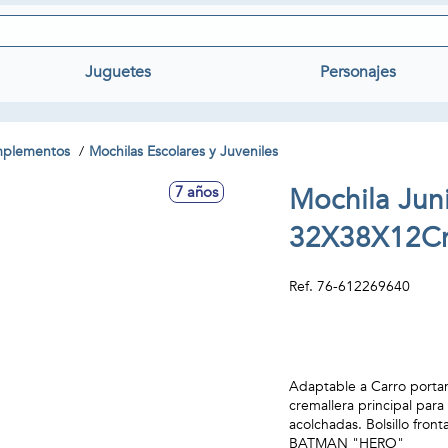
Juguetes
Personajes
omplementos
Mochilas Escolares y Juveniles
Mochila Jun
7 años
32X38X12C
Ref.
76-612269640
Adaptable a Carro portamo
cremallera principal para
acolchadas. Bolsillo fron
BATMAN "HERO"