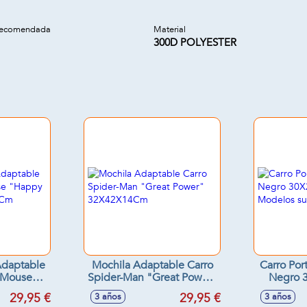
recomendada
Material
300D POLYESTER
Adaptable
Mochila Adaptable Carro
Carro Por
 Mouse
Spider-Man "Great Power"
Negro 
les"
32X42X14Cm
Model
29,95 €
29,95 €
3 años
3 años
2Cm