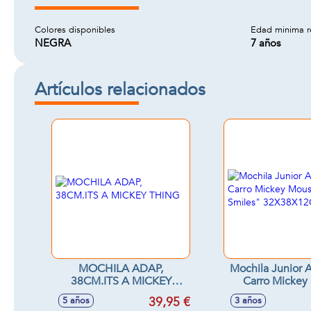
Colores disponibles
Edad minima 
NEGRA
7 años
Artículos relacionados
MOCHILA ADAP,
Mochila Junior 
38CM.ITS A MICKEY
Carro Mickey
THING
"Happy Smi
39,95 €
5 años
3 años
32X38X1