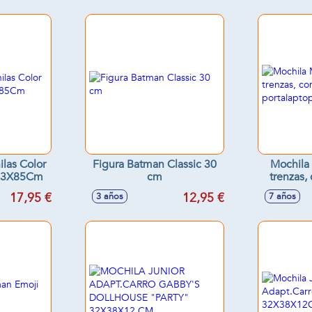
las Color
Figura Batman Classic 30
Mochila 
X23X85Cm
cm
trenzas,
para 
17,95 €
12,95 €
3 años
7 años
43x