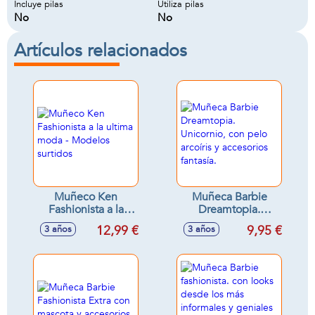
Incluye pilas
Utiliza pilas
No
No
Artículos relacionados
Muñeco Ken
Muñeca Barbie
Fashionista a la
Dreamtopia.
ultima moda -
Unicornio, con pelo
12,99 €
9,95 €
3 años
3 años
Modelos surtidos
arcoíris y accesorios
fantasía.