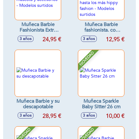
Muñeca Barbie
Muñeca Barbie
Fashionista Extra
fashionista. con
con mascota y
looks desde los
24,95 €
12,95 €
3 años
3 años
accesorios -
más informales y
Modelos surtidos
geniales hasta los
más hippy fashion -
NOVEDAD
Modelos surtidos
Muñeca Barbie y su
Muñeca Sparkle
descapotable
Baby Sitter 26 cm
28,95 €
10,00 €
3 años
3 años
NOVEDAD
NOVEDAD