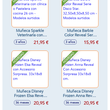
Muñeca Sparkle
Muñeca Barbie
Veterinaria con
Color Reveal Serie
clínica o Pastelera
Disco Star.
21,95 €
15,95 €
3 años
3 años
con cocina 26 cm -
32,50x8,50x8,50
Modelos surtidos
cm - Modelos
surtidos
NOVEDAD
NOVEDAD
Muñeca Disney
Muñeca Disney
Frozen Elsa Reveal
Frozen Anna Reveal
con Accesorio
Con Accesorio
20,95 €
20,95 €
36 meses
36 meses
Sorpresa. 33x18x8
Sorpresa 33x18x8
cm
cm.