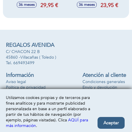
Con Accesorios.
Cantarina
29,95 €
23,95 €
36 meses
36 meses
12x8x8 cm
REGALOS AVENIDA
C/ CHACON 22 B
45860 -
Villacañas
( Toledo )
669493499
Información
Atención al cliente
Aviso legal
Condiciones generales
Política de privacidad
Envío y devolución
Política de cookies
Contacto
Utilizamos cookies propias y de terceros para
Formas de pago
fines analíticos y para mostrarte publicidad
personalizada en base a un perfil elaborado a
partir de tus hábitos de navegación (por
ejemplo, páginas visitadas). Clica
AQUÍ para
Aceptar
más información
.