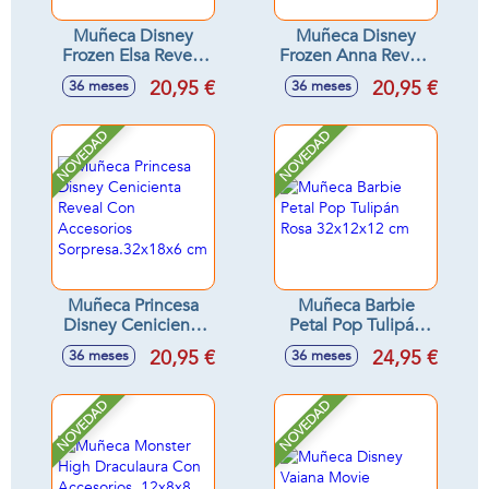
Muñeca Disney
Muñeca Disney
Frozen Elsa Reveal
Frozen Anna Reveal
con Accesorio
Con Accesorio
20,95 €
20,95 €
36 meses
36 meses
Sorpresa. 33x18x8
Sorpresa 33x18x8
cm
cm.
NOVEDAD
NOVEDAD
Muñeca Princesa
Muñeca Barbie
Disney Cenicienta
Petal Pop Tulipán
Reveal Con
Rosa 32x12x12 cm
20,95 €
24,95 €
36 meses
36 meses
Accesorios
Sorpresa.32x18x6
cm
NOVEDAD
NOVEDAD