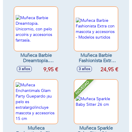
Muñeca Barbie
Muñeca Barbie
Dreamtopia.
Fashionista Extra
Unicornio, con pelo
con mascota y
9,95 €
24,95 €
3 años
3 años
arcoíris y accesorios
accesorios -
fantasía.
Modelos surtidos
NOVEDAD
Muñeca
Muñeca Sparkle