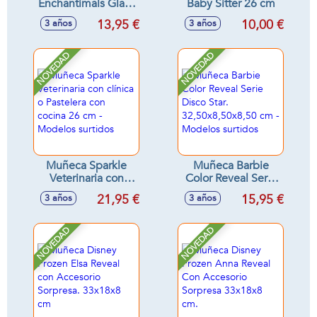
Enchantimals Glam
Baby Sitter 26 cm
Party Guepardo ¡su
13,95 €
10,00 €
3 años
3 años
pelo es
extralargo!incluye
mascota y
NOVEDAD
NOVEDAD
accesorios 15 cm
Muñeca Sparkle
Muñeca Barbie
Veterinaria con
Color Reveal Serie
clínica o Pastelera
Disco Star.
21,95 €
15,95 €
3 años
3 años
con cocina 26 cm -
32,50x8,50x8,50
Modelos surtidos
cm - Modelos
surtidos
NOVEDAD
NOVEDAD