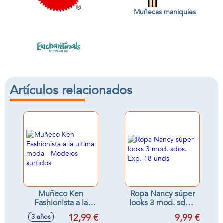
Muñecas maniquies
Artículos relacionados
Muñeco Ken
Ropa Nancy súper
Fashionista a la
looks 3 mod. sdos.
ultima moda -
Exp. 18 unds
12,99 €
9,99 €
3 años
Modelos surtidos