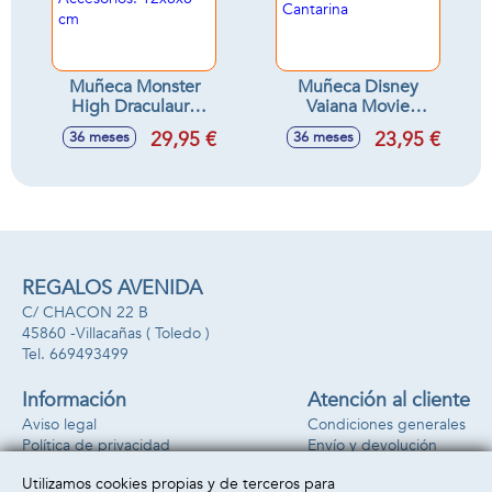
Muñeca Monster
Muñeca Disney
High Draculaura
Vaiana Movie
Con Accesorios.
Cantarina
29,95 €
23,95 €
36 meses
36 meses
12x8x8 cm
REGALOS AVENIDA
C/ CHACON 22 B
45860 -
Villacañas
( Toledo )
669493499
Información
Atención al cliente
Aviso legal
Condiciones generales
Política de privacidad
Envío y devolución
Política de cookies
Contacto
Utilizamos cookies propias y de terceros para
Formas de pago