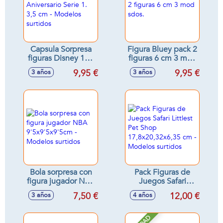
Capsula Sorpresa
Figura Bluey pack 2
figuras Disney 100
figuras 6 cm 3 mod
Aniversario Serie 1.
sdos.
9,95 €
9,95 €
3 años
3 años
3,5 cm - Modelos
surtidos
Bola sorpresa con
Pack Figuras de
figura jugador NBA
Juegos Safari
9'5x9'5x9'5cm -
Littlest Pet Shop
7,50 €
12,00 €
3 años
4 años
Modelos surtidos
17,8x20,32x6,35
cm - Modelos
surtidos