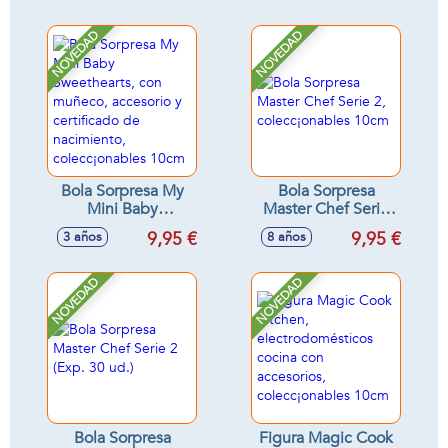
accesorios,
colecc¡onables
NOVEDAD
NOVEDAD
10cm
Bola Sorpresa My
Bola Sorpresa
Mini Baby
Master Chef Serie
Sweethearts, con
2, colecc¡onables
9,95 €
9,95 €
3 años
8 años
muñeco, accesorio
10cm
y certificado de
nacimiento,
NOVEDAD
NOVEDAD
colecc¡onables
10cm
Bola Sorpresa
Figura Magic Cook