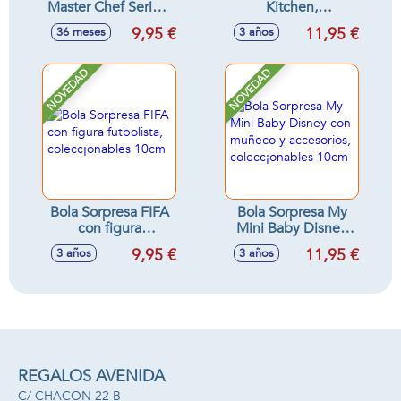
Master Chef Serie 2
Kitchen,
(Exp. 30 ud.)
electrodomésticos
9,95 €
11,95 €
36 meses
3 años
cocina con
accesorios,
colecc¡onables
NOVEDAD
NOVEDAD
10cm
Bola Sorpresa FIFA
Bola Sorpresa My
con figura
Mini Baby Disney
futbolista,
con muñeco y
9,95 €
11,95 €
3 años
3 años
colecc¡onables
accesorios,
10cm
colecc¡onables
10cm
REGALOS AVENIDA
C/ CHACON 22 B