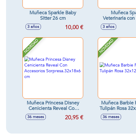
Muñeca Sparkle Baby
Muñeca Spa
Sitter 26 cm
Veterinaria con 
Pastelera con c
10,00 €
3 años
3 años
cm - Modelos 
NOVEDAD
NOVEDAD
Muñeca Princesa Disney
Muñeca Barbie 
Cenicienta Reveal Con
Tulipán Rosa 32
Accesorios
20,95 €
36 meses
36 meses
Sorpresa.32x18x6 cm