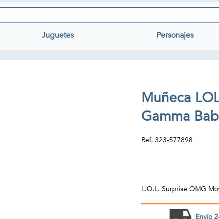
Juguetes
Personajes
Muñeca LOL
Gamma Babe
Ref.
323-577898
L.O.L. Surprise OMG M
Envío 2