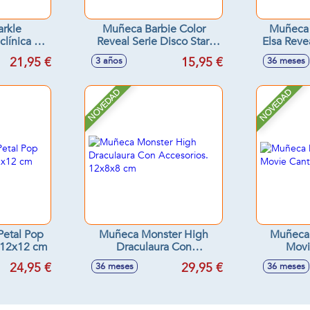
rkle
Muñeca Barbie Color
Muñeca 
clínica o
Reveal Serie Disco Star.
Elsa Reve
ocina 26
32,50x8,50x8,50 cm -
Sorpres
21,95 €
15,95 €
3 años
36 meses
surtidos
Modelos surtidos
NOVEDAD
NOVEDAD
Petal Pop
Muñeca Monster High
Muñeca 
x12x12 cm
Draculaura Con
Movi
Accesorios. 12x8x8 cm
24,95 €
29,95 €
36 meses
36 meses