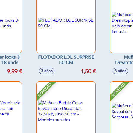
r looks 3
FLOTADOR LOL SURPRISE
Muñ
. 18 unds
50 CM
Dreamtop
con pe
9,99 €
1,50 €
3 años
3 años
acceso
NOVEDAD
NOVEDAD