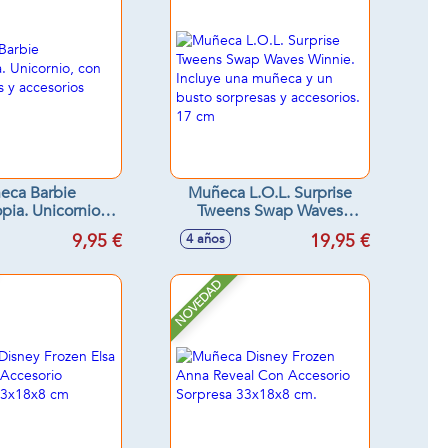
eca Barbie
Muñeca L.O.L. Surprise
ia. Unicornio,
Tweens Swap Waves
lo arcoíris y
Winnie. Incluye una
9,95 €
19,95 €
4 años
rios fantasía.
muñeca y un busto
sorpresas y accesorios. 17
cm
NOVEDAD